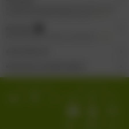
Ein wahrer Wonne-Gewürztraminer der "VDP.Erste Lage"
aus dem Hause Lämmlin-Schindler. Äußerst...
mehr
Bewertungen
0
Bewertungen lesen, schreiben und diskutieren...
mehr
Kunden kauften auch
Kunden haben sich ebenfalls angesehen
Wir versenden mit:
Wir akzeptieren: