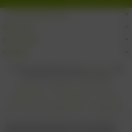
... den Wein-Süden im Glas!
Shop Service
Informationen
Newsletter
* Alle Preise inkl. gesetzl. Mehrwertsteuer zzgl.
Versandkosten
und ggf.
Nachnahmegebühren, wenn nicht anders beschrieben
Cookie settings
Zahlungsarten
Kontakt-Formular
Versandinformationen
Widerrufsbelehrung
Datenschutz
AGB
Impressum & Haftungsausschluss
Vertrag Widerrufen
Diese Website benutzt Cookies, die für den technischen