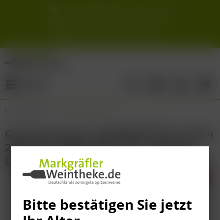
Ab 12 Fl. (DPD/ UPS) versandkostenfrei
innerhalb Deutschlands
Schneller & sicherer Versand ab 6,90 €
Sie erreichen uns unter der Tel: 07621 1685286
Sonnigste Weine Deutschlands!
Aus den südlichsten Spitzenlagen
Menü
Übersicht
Gewürztraminer
Gewürztraminer SONNENSTÜCK trocken
2022 VDP. ERSTE LAGE - BIO - Weingut
Lämmlin-Schindler
Bitte bestätigen Sie jetzt