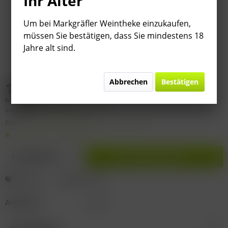
Ihr Alter
Um bei Markgräfler Weintheke einzukaufen,
müssen Sie bestätigen, dass Sie mindestens 18
Jahre alt sind.
Abbrechen
Bestätigen
17,00 € *
Inhalt:
0.75 Liter (
22,67 €
* / 1 Liter)
inkl. MwSt.
zzgl. Versandkosten
Bitte
§ 7 (3) Jahrgangsgewähr-Ausschluss beachten!
Lieferzeit 1-3 Werktage
In den
Warenkorb
Merken
Bewerten
Artikel-Nr.:
22-63
Beschreibung