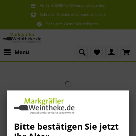
Ab 12 Fl. (DPD/ UPS) versandkostenfrei
innerhalb Deutschlands
Schneller & sicherer Versand ab 6,90 €
Sie erreichen uns unter der Tel: 07621 1685286
Sonnigste Weine Deutschlands!
Aus den südlichsten Spitzenlagen
Menü
Bitte bestätigen Sie jetzt