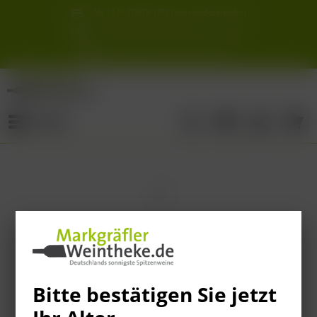
Ab 12 Fl. (DPD/ UPS) versandkostenfrei
innerhalb Deutschlands
Schneller & sicherer Versand ab 6,90 €
Sie erreichen uns unter der Tel: 07621 1685286
Sonnigste Weine Deutschlands!
Aus den südlichsten Spitzenlagen
Menü
Bitte bestätigen Sie jetzt