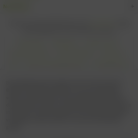
Newsletter
* Alle Preise inkl. gesetzl. Mehrwertsteuer zzgl.
Versandkosten
und ggf.
Nachnahmegebühren, wenn nicht anders beschrieben
Cookie settings
Zahlungsarten
Kontakt-Formular
Versandinformationen
Widerrufsbelehrung
Datenschutz
AGB
Impressum & Haftungsausschluss
Vertrag Widerrufen
Diese Website benutzt Cookies, die für den technischen
Betrieb der Website erforderlich sind und stets gesetzt
werden. Andere Cookies, die den Komfort bei Benutzung
dieser Website erhöhen, der Direktwerbung dienen oder die
Interaktion mit anderen Websites und sozialen Netzwerken
vereinfachen sollen, werden nur mit Ihrer Zustimmung
gesetzt.