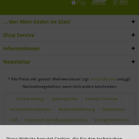
... den Wein-Süden im Glas!
Shop Service
Informationen
Newsletter
* Alle Preise inkl. gesetzl. Mehrwertsteuer zzgl.
Versandkosten
und ggf.
Nachnahmegebühren, wenn nicht anders beschrieben
Cookie settings
Zahlungsarten
Kontakt-Formular
Versandinformationen
Widerrufsbelehrung
Datenschutz
AGB
Impressum & Haftungsausschluss
Vertrag Widerrufen
Diese Website benutzt Cookies, die für den technischen