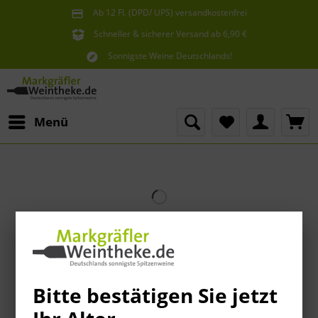
Ab 12 Fl. (DPD/ UPS) versandkostenfrei
innerhalb Deutschlands
Schneller & sicherer Versand ab 6,90 €
Sie erreichen uns unter der Tel: 07621 1685286
Sonnigste Weine Deutschlands!
Aus den südlichsten Spitzenlagen
Menü
Bitte bestätigen Sie jetzt