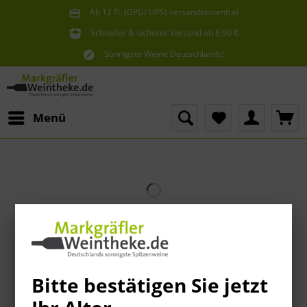
Ab 12 Fl. (DPD/ UPS) versandkostenfrei
innerhalb Deutschlands
Schneller & sicherer Versand ab 6,90 €
Sie erreichen uns unter der Tel: 07621 1685286
Sonnigste Weine Deutschlands!
Aus den südlichsten Spitzenlagen
Menü
Bitte bestätigen Sie jetzt