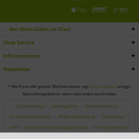
... den Wein-Süden im Glas!
Shop Service
Informationen
Newsletter
* Alle Preise inkl. gesetzl. Mehrwertsteuer zzgl.
Versandkosten
und ggf.
Nachnahmegebühren, wenn nicht anders beschrieben
Cookie settings
Zahlungsarten
Kontakt-Formular
Versandinformationen
Widerrufsbelehrung
Datenschutz
AGB
Impressum & Haftungsausschluss
Vertrag Widerrufen