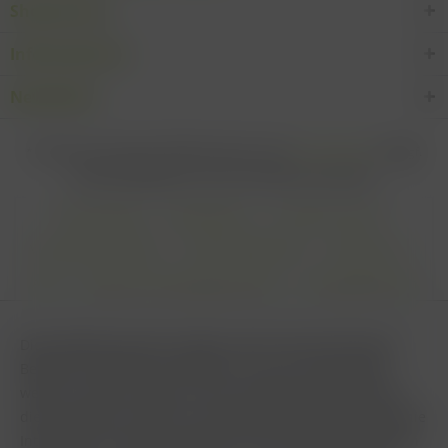
Shop Service
Informationen
Newsletter
* Alle Preise inkl. gesetzl. Mehrwertsteuer zzgl.
Versandkosten
und ggf.
Nachnahmegebühren, wenn nicht anders beschrieben
Cookie settings
Zahlungsarten
Kontakt-Formular
Versandinformationen
Widerrufsbelehrung
Datenschutz
AGB
Impressum & Haftungsausschluss
Vertrag Widerrufen
Diese Website benutzt Cookies, die für den technischen
Betrieb der Website erforderlich sind und stets gesetzt
werden. Andere Cookies, die den Komfort bei Benutzung
dieser Website erhöhen, der Direktwerbung dienen oder die
Interaktion mit anderen Websites und sozialen Netzwerken