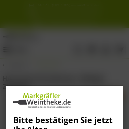
Ab 12 Fl. (DPD/ UPS) versandkostenfrei
innerhalb Deutschlands
Schneller & sicherer Versand ab 6,90 €
Sie erreichen uns unter der Tel: 07621 1685286
Sonnigste Weine Deutschlands!
Aus den südlichsten Spitzenlagen
Menü
Übersicht
Chardonnay
HA 23 Hard Chardonnay - Weingut
Ziereisen
Bitte bestätigen Sie jetzt