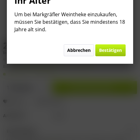
Ihr Alter
Um bei Markgräfler Weintheke einzukaufen,
müssen Sie bestätigen, dass Sie mindestens 18
Jahre alt sind.
29,95 € *
Abbrechen
Bestätigen
Inhalt:
0.75 Liter (
39,93 €
* / 1 Liter)
inkl. MwSt.
zzgl. Versandkosten
Bitte
§ 7 (3) Jahrgangsgewähr-Ausschluss beachten!
Lieferzeit 1-3 Werktage
In den
Warenkorb
Merken
Bewerten
Artikel-Nr.:
D557
Beschreibung