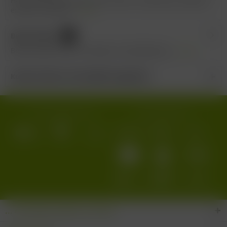
HA 23 Hard Chardonnay Wer diesen Chardonnay entdeckt,
erlebt ein wahres...
mehr
Bewertungen
0
Bewertungen lesen, schreiben und diskutieren...
mehr
Kunden haben sich ebenfalls angesehen
Wir versenden mit:
Wir akzeptieren:
... den Wein-Süden im Glas!