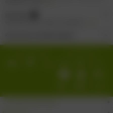
Maisonneuve - 33000...
mehr
Bewertungen
0
Bewertungen lesen, schreiben und diskutieren...
mehr
Kunden haben sich ebenfalls angesehen
Wir versenden mit:
Wir akzeptieren:
... den Wein-Süden im Glas!
Shop Service