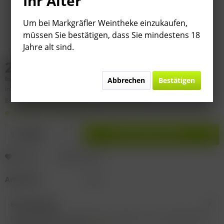
Ihr Alter
Um bei Markgräfler Weintheke einzukaufen,
müssen Sie bestätigen, dass Sie mindestens 18
Jahre alt sind.
29,99 € *
Inhalt:
0.75 Liter (
39,99 €
* / 1 Liter)
Abbrechen
Bestätigen
inkl. MwSt.
zzgl. Versandkosten
Bitte
§ 7 (3) Jahrgangsgewähr-Ausschluss beachten!
Lieferzeit 1-3 Werktage
In den
Warenkorb
Merken
Bewerten
Artikel-Nr.:
F219
Beschreibung
Inverkehrbringer: Borderac Crus & Vins - 27 rue Durieu de