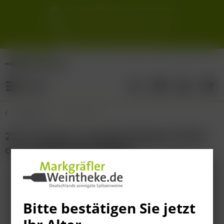
Ab 12 Fl. (DPD/ UPS) versandkostenfrei
innerhalb Deutschlands
Schneller & sicherer Versand ab 6,90 €
Sie erreichen uns unter der Tel: 07621 1685286
Sonnigste Weine Deutschlands!
Aus den südlichsten Spitzenlagen
Menü
Übersicht
Frankreich
2017 Chateau Lamothe-Bergeron Rives
de Lamothe Haut-Medoc
Bitte bestätigen Sie jetzt