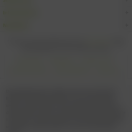
Informationen
Newsletter
* Alle Preise inkl. gesetzl. Mehrwertsteuer zzgl.
Versandkosten
und ggf.
Nachnahmegebühren, wenn nicht anders beschrieben
Cookie settings
Zahlungsarten
Kontakt-Formular
Versandinformationen
Widerrufsbelehrung
Datenschutz
AGB
Impressum & Haftungsausschluss
Vertrag Widerrufen
Diese Website benutzt Cookies, die für den technischen
Betrieb der Website erforderlich sind und stets gesetzt
werden. Andere Cookies, die den Komfort bei Benutzung
dieser Website erhöhen, der Direktwerbung dienen oder die
Interaktion mit anderen Websites und sozialen Netzwerken
vereinfachen sollen, werden nur mit Ihrer Zustimmung