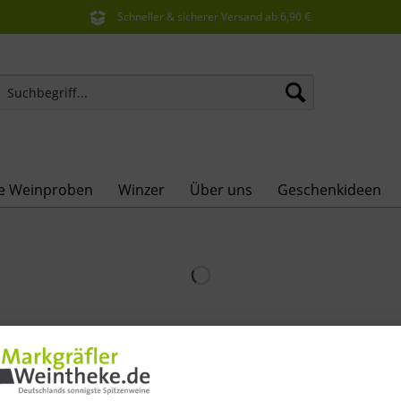
Schneller & sicherer Versand ab 6,90 €
Sie erreichen uns unter der Tel: 07621 1685286
ne Weinproben
Winzer
Über uns
Geschenkideen