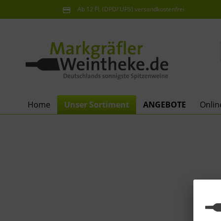
Ab 12 Fl. (DPD/ UPS) versandkostenfrei
innerhalb Deutschlands
Home
Unser Sortiment
ANGEBOTE
Onli