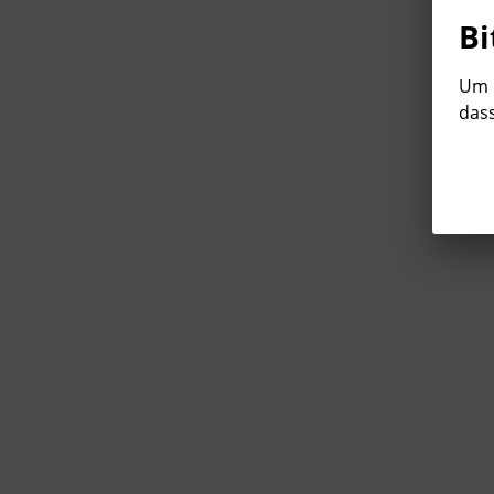
Bi
Um b
dass