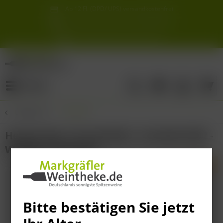
Ab 12 Fl. (DPD/ UPS) versandkostenfrei
innerhalb Deutschlands
Schneller & sicherer Versand ab 6,90 €
Sie erreichen uns unter der Tel: 07621 1685286
Sonnigste Weine Deutschlands!
Aus den südlichsten Spitzenlagen
Menü
Übersicht
Gutedel
Heugumber (Grashüpfer), Gutedel 2022 -
Weingut Ziereisen.
Bitte bestätigen Sie jetzt