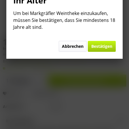
Ihr Alter
Um bei Markgräfler Weintheke einzukaufen,
müssen Sie bestätigen, dass Sie mindestens 18
Jahre alt sind.
11,95 € *
Abbrechen
Bestätigen
Inhalt:
0.75 Liter (
15,93 €
* / 1 Liter)
inkl. MwSt.
zzgl. Versandkosten
Bitte
§ 7 (3) Jahrgangsgewähr-Ausschluss beachten!
Lieferzeit 1-3 Werktage
In den
Warenkorb
Merken
Bewerten
Artikel-Nr.:
12176
Beschreibung