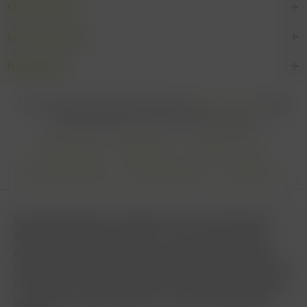
Shop Service
Informationen
Newsletter
* Alle Preise inkl. gesetzl. Mehrwertsteuer zzgl.
Versandkosten
und ggf.
Nachnahmegebühren, wenn nicht anders beschrieben
Cookie settings
Zahlungsarten
Kontakt-Formular
Versandinformationen
Widerrufsbelehrung
Datenschutz
AGB
Impressum & Haftungsausschluss
Vertrag Widerrufen
Diese Website benutzt Cookies, die für den technischen
Betrieb der Website erforderlich sind und stets gesetzt
werden. Andere Cookies, die den Komfort bei Benutzung
dieser Website erhöhen, der Direktwerbung dienen oder die
Interaktion mit anderen Websites und sozialen Netzwerken
vereinfachen sollen, werden nur mit Ihrer Zustimmung