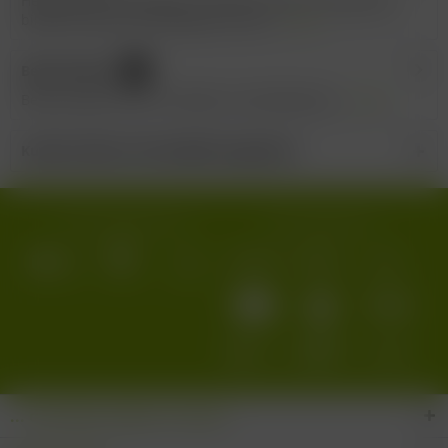
Heugumber (Grashüpfer), Gutedel 2022 Der Heugumber
bildet die Basis des Weinguts und ist...
mehr
Bewertungen
0
Bewertungen lesen, schreiben und diskutieren...
mehr
Kunden haben sich ebenfalls angesehen
Wir versenden mit:
Wir akzeptieren:
... den Wein-Süden im Glas!