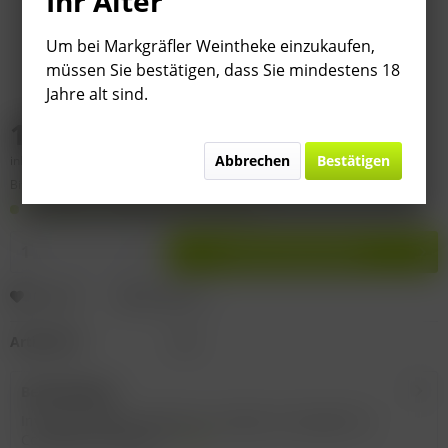
Ihr Alter
Um bei Markgräfler Weintheke einzukaufen,
müssen Sie bestätigen, dass Sie mindestens 18
Jahre alt sind.
16,95 € *
Abbrechen
Bestätigen
inkl. MwSt.
zzgl. Versandkosten
Bitte
§ 7 (3) Jahrgangsgewähr-Ausschluss beachten!
Auf Lager. Lieferzeit 2-9 Werktage
In den
Warenkorb
Merken
Bewerten
Artikel-Nr.:
I761
Beschreibung
Inverkehrbringer: Masseria La Volpe, Via Ungaretti, 4,
Corropoli (TE), Italien...
mehr