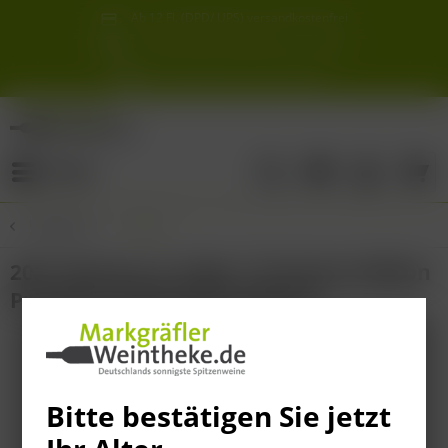
Ab 12 Fl. (DPD/ UPS) versandkostenfrei
innerhalb Deutschlands
Schneller & sicherer Versand ab 6,90 €
Sie erreichen uns unter der Tel: 07621 1685286
Sonnigste Weine Deutschlands!
Aus den südlichsten Spitzenlagen
Menü
Übersicht
Italien
2021 Maseria la Volpe 1 Premium Edition
Primitivo di Manduria Riserva
Bitte bestätigen Sie jetzt