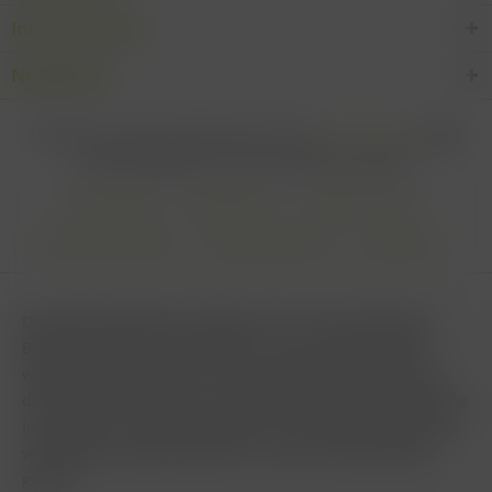
Informationen
Newsletter
* Alle Preise inkl. gesetzl. Mehrwertsteuer zzgl.
Versandkosten
und ggf.
Nachnahmegebühren, wenn nicht anders beschrieben
Cookie settings
Zahlungsarten
Kontakt-Formular
Versandinformationen
Widerrufsbelehrung
Datenschutz
AGB
Impressum & Haftungsausschluss
Vertrag Widerrufen
Diese Website benutzt Cookies, die für den technischen
Betrieb der Website erforderlich sind und stets gesetzt
werden. Andere Cookies, die den Komfort bei Benutzung
dieser Website erhöhen, der Direktwerbung dienen oder die
Interaktion mit anderen Websites und sozialen Netzwerken
vereinfachen sollen, werden nur mit Ihrer Zustimmung
gesetzt.