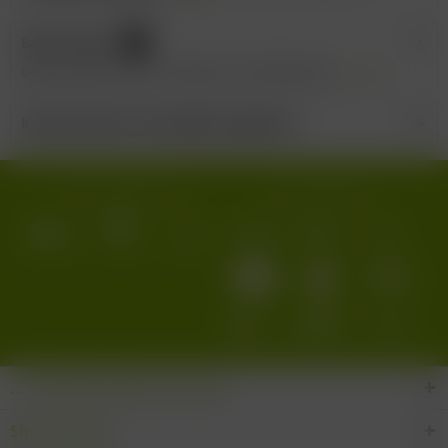
Bewertungen
0
Bewertungen lesen, schreiben und diskutieren...
mehr
Kunden haben sich ebenfalls angesehen
Wir versenden mit:
Wir akzeptieren:
... den Wein-Süden im Glas!
Shop Service