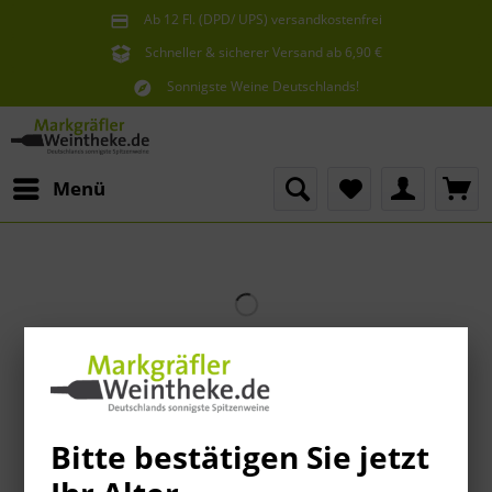
Ab 12 Fl. (DPD/ UPS) versandkostenfrei
innerhalb Deutschlands
Schneller & sicherer Versand ab 6,90 €
Sie erreichen uns unter der Tel: 07621 1685286
Sonnigste Weine Deutschlands!
Aus den südlichsten Spitzenlagen
Menü
Bitte bestätigen Sie jetzt