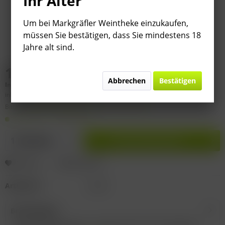
Ihr Alter
Um bei Markgräfler Weintheke einzukaufen,
müssen Sie bestätigen, dass Sie mindestens 18
Jahre alt sind.
11,95 € *
Abbrechen
Bestätigen
Inhalt:
0.75 Liter (
15,93 €
* / 1 Liter)
inkl. MwSt.
zzgl. Versandkosten
Bitte
§ 7 (3) Jahrgangsgewähr-Ausschluss beachten!
Lieferzeit 1-3 Werktage
In den
Warenkorb
Merken
Bewerten
Artikel-Nr.:
12138
Beschreibung