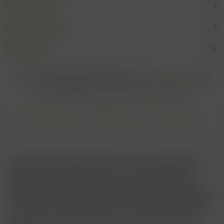
Shop Service
Informationen
Newsletter
* Alle Preise inkl. gesetzl. Mehrwertsteuer zzgl.
Versandkosten
und ggf.
Nachnahmegebühren, wenn nicht anders beschrieben
Cookie settings
Zahlungsarten
Kontakt-Formular
Versandinformationen
Widerrufsbelehrung
Datenschutz
AGB
Impressum & Haftungsausschluss
Vertrag Widerrufen
Diese Website benutzt Cookies, die für den technischen
Betrieb der Website erforderlich sind und stets gesetzt
werden. Andere Cookies, die den Komfort bei Benutzung
dieser Website erhöhen, der Direktwerbung dienen oder die
Interaktion mit anderen Websites und sozialen Netzwerken
vereinfachen sollen, werden nur mit Ihrer Zustimmung