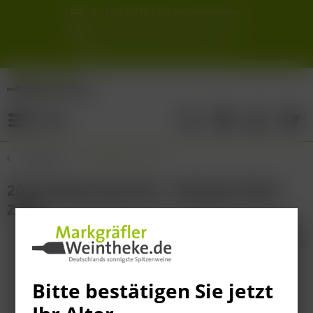
Ab 12 Fl. (DPD/ UPS) versandkostenfrei
innerhalb Deutschlands
Schneller & sicherer Versand ab 6,90 €
Sie erreichen uns unter der Tel: 07621 1685286
Sonnigste Weine Deutschlands!
Aus den südlichsten Spitzenlagen
Menü
Übersicht
Weißburgunder
2024 Weissburgunder - Weingut Oliver
Zeter
Bitte bestätigen Sie jetzt