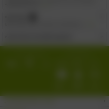
2024 Weissburgunder - Weingut Oliver Zeter Eleganter
Weißburgunder mit...
mehr
Bewertungen
0
Bewertungen lesen, schreiben und diskutieren...
mehr
Kunden haben sich ebenfalls angesehen
Wir versenden mit:
Wir akzeptieren:
... den Wein-Süden im Glas!