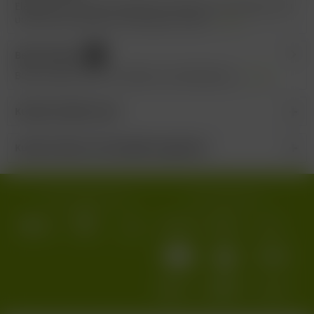
Elegantes Chardonnay-Bukett mit Noten von Kernobst, Heu
und frischen Nüssen. Am Gaumen straff,...
mehr
Bewertungen
0
Bewertungen lesen, schreiben und diskutieren...
mehr
Kunden kauften auch
Kunden haben sich ebenfalls angesehen
Wir versenden mit:
Wir akzeptieren: