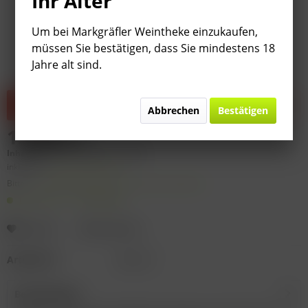
Ihr Alter
Um bei Markgräfler Weintheke einzukaufen,
müssen Sie bestätigen, dass Sie mindestens 18
Jahre alt sind.
Dieser Artikel steht derzeit nicht zur Verfügung!
Abbrechen
Bestätigen
13,50 € *
Inhalt:
0.75 Liter (
18,00 €
* / 1 Liter)
inkl. MwSt.
zzgl. Versandkosten
Bitte
§ 7 (3) Jahrgangsgewähr-Ausschluss beachten!
Lieferzeit 1-3 Werktage
Merken
Bewerten
Artikel-Nr.:
9812-21
Beschreibung