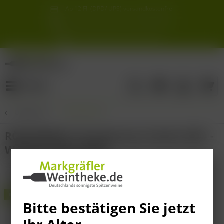
Ab 12 Fl. (DPD/ UPS) versandkostenfrei
innerhalb Deutschlands
Schneller & sicherer Versand ab 6,90 €
Sie erreichen uns unter der Tel: 07621 1685286
Sonnigste Weine Deutschlands!
Aus den südlichsten Spitzenlagen
Menü
Übersicht
Chardonnay
RÖMERBERG Chardonnay trocken 2021 -
Weingut Julius ZOTZ
THEKEN TIPP!
Bitte bestätigen Sie jetzt