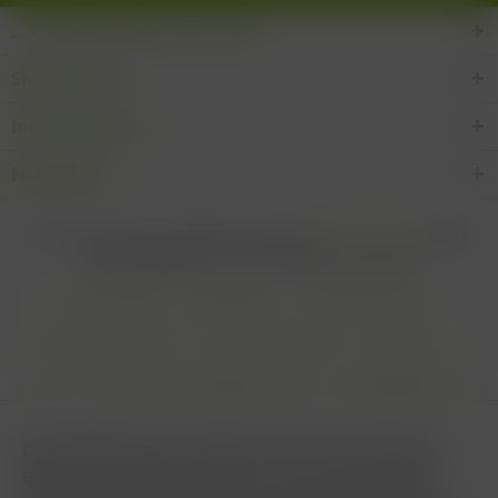
... den Wein-Süden im Glas!
Shop Service
Informationen
Newsletter
* Alle Preise inkl. gesetzl. Mehrwertsteuer zzgl.
Versandkosten
und ggf.
Nachnahmegebühren, wenn nicht anders beschrieben
Cookie settings
Zahlungsarten
Kontakt-Formular
Versandinformationen
Widerrufsbelehrung
Datenschutz
AGB
Impressum & Haftungsausschluss
Vertrag Widerrufen
Diese Website benutzt Cookies, die für den technischen
Betrieb der Website erforderlich sind und stets gesetzt