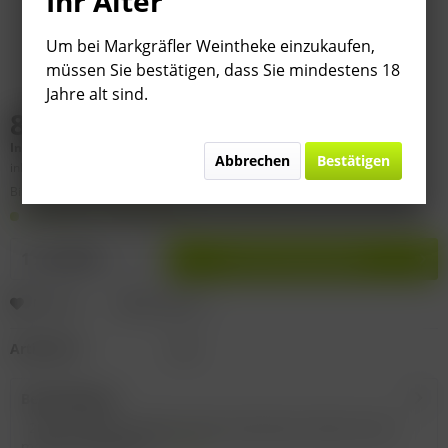
Ihr Alter
Um bei Markgräfler Weintheke einzukaufen,
müssen Sie bestätigen, dass Sie mindestens 18
Jahre alt sind.
8,95 € *
Inhalt:
0.75 Liter (
11,93 €
* / 1 Liter)
Abbrechen
Bestätigen
inkl. MwSt.
zzgl. Versandkosten
Bitte
§ 7 (3) Jahrgangsgewähr-Ausschluss beachten!
Lieferzeit 1-3 Werktage
In den
Warenkorb
Merken
Bewerten
Artikel-Nr.:
P60
Beschreibung
2024 Casal da Coelheira Rose Intensivere Farbe als die
meisten Roséweine,...
mehr