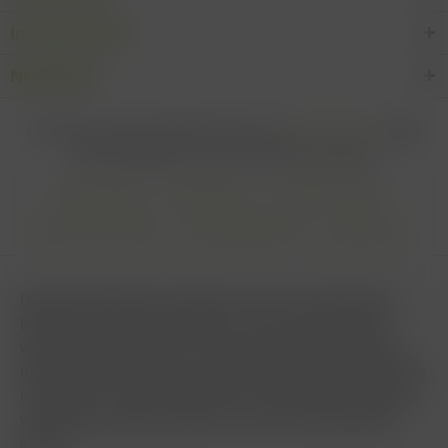
Informationen
Newsletter
* Alle Preise inkl. gesetzl. Mehrwertsteuer zzgl.
Versandkosten
und ggf.
Nachnahmegebühren, wenn nicht anders beschrieben
Cookie settings
Zahlungsarten
Kontakt-Formular
Versandinformationen
Widerrufsbelehrung
Datenschutz
AGB
Impressum & Haftungsausschluss
Vertrag Widerrufen
Diese Website benutzt Cookies, die für den technischen
Betrieb der Website erforderlich sind und stets gesetzt
werden. Andere Cookies, die den Komfort bei Benutzung
dieser Website erhöhen, der Direktwerbung dienen oder die
Interaktion mit anderen Websites und sozialen Netzwerken
vereinfachen sollen, werden nur mit Ihrer Zustimmung
gesetzt.