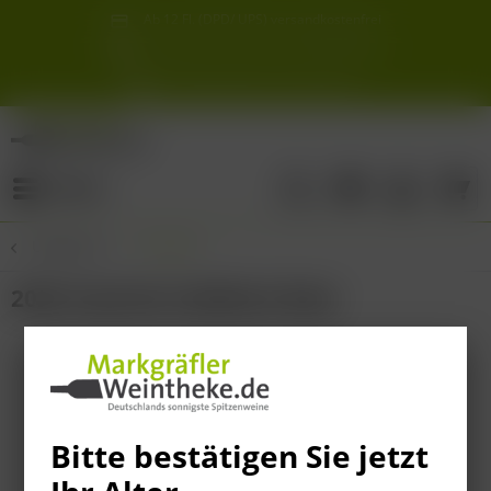
Ab 12 Fl. (DPD/ UPS) versandkostenfrei
innerhalb Deutschlands
Schneller & sicherer Versand ab 6,90 €
Sie erreichen uns unter der Tel: 07621 1685286
Sonnigste Weine Deutschlands!
Aus den südlichsten Spitzenlagen
Menü
Übersicht
Portugal
2024 Casal da Coelheira Rose
Bitte bestätigen Sie jetzt