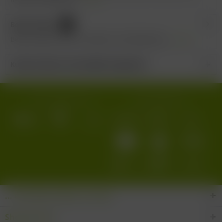
Bewertungen
0
Bewertungen lesen, schreiben und diskutieren...
mehr
Kunden haben sich ebenfalls angesehen
Wir versenden mit:
Wir akzeptieren:
... den Wein-Süden im Glas!
Shop Service