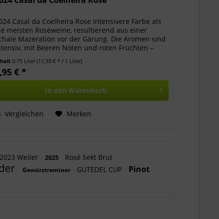
024 Casal da Coelheira Rose
024 Casal da Coelheira Rose Intensivere Farbe als
ie meisten Roséweine, resultierend aus einer
chale Mazeration vor der Gärung. Die Aromen sind
ntensiv, mit Beeren Noten und roten Früchten –
rdbeere und Himbeere – kombiniert, mit...
nhalt
0.75 Liter
(11,93 € * / 1 Liter)
,95 € *
In den
Warenkorb
Vergleichen
Merken
2023 Weiler
Rosé Sekt Brut
2025
der
Pinot
GUTEDEL CUP
Gewürztraminer