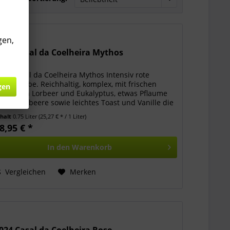
gen,
022 Casal da Coelheira Mythos
022 Casal da Coelheira Mythos Intensiv rote
ranatfarbe. Reichhaltig, komplex, mit frischen
gen
oten von Lorbeer und Eukalyptus, etwas Pflaume
nd Brombeere sowie leichtes Toast und Vanille die
eifung im Fass. Der Mund ist frisch, mit...
nhalt
0.75 Liter
(25,27 € * / 1 Liter)
8,95 € *
In den
Warenkorb
Vergleichen
Merken