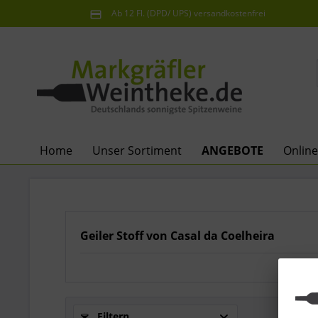
Ab 12 Fl. (DPD/ UPS) versandkostenfrei
innerhalb Deutschlands
Home
Unser Sortiment
ANGEBOTE
Onlin
Geiler Stoff von Casal da Coelheira
Filtern