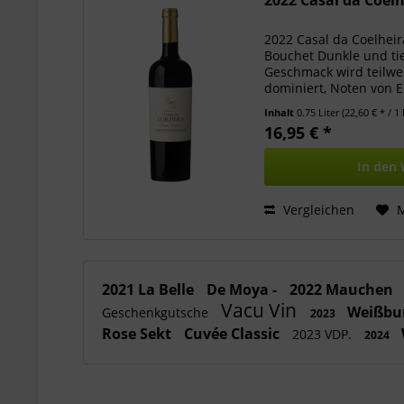
2022 Casal da Coelhe
2022 Casal da Coelheira
Bouchet Dunkle und tie
Geschmack wird teilwei
dominiert, Noten von E
Wein mit zarten Tanni
Inhalt
0.75 Liter
(22,60 € * / 1 
16,95 € *
In den
Vergleichen
2021 La Belle
De Moya -
2022 Mauchen
Vacu Vin
Weißbu
Geschenkgutsche
2023
Rose Sekt
Cuvée Classic
2023 VDP.
2024