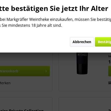
tte bestätigen Sie jetzt Ihr Alter
ei Markgräfler Weintheke einzukaufen, müssen Sie bestäti
 Sie mindestens 18 Jahre alt sind.
ira Private Collection...
2
ada Nacional 118, Nº1331 |
2
ortugal Beschreibung: Lassen
G
Abbrechen
Bestäti
atmen. Intensiv, cremig,
N
. Gutes Volumen im Mund, gut
u
nsiv und elegant...
R
I
1
Warenkorb
Merken