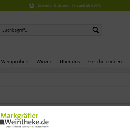
Schneller & sicherer Versand ab 6,90 €
Sie erreichen uns unter der Tel: 07621 1685286
e Weinproben
Winzer
Über uns
Geschenkideen