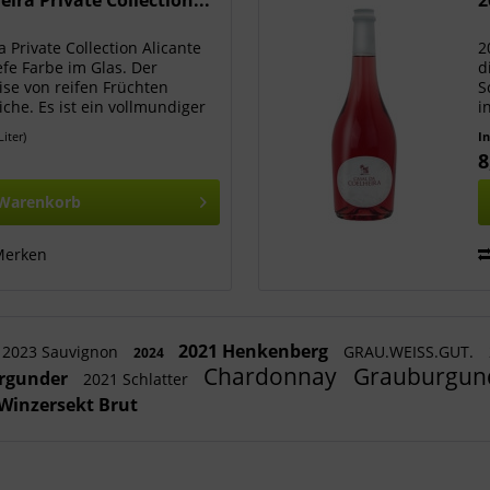
ira Private Collection...
2
 Private Collection Alicante
2
fe Farbe im Glas. Der
d
se von reifen Früchten
S
iche. Es ist ein vollmundiger
i
nen und langem Abgang...
E
Liter)
I
8
Warenkorb
Merken
2021 Henkenberg
2023 Sauvignon
GRAU.WEISS.GUT.
2024
Chardonnay
Grauburgun
rgunder
2021 Schlatter
Winzersekt Brut