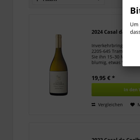
Bi
Um b
dass
2024 Casal da Coelhe
Inverkehrbringer: Estr
2205-645 Tramagal – P
Sie ihn 15–30 Minuten 
blumig, etwas Vanille
integrierte Säure, inte
19,95 € *
In den
Vergleichen