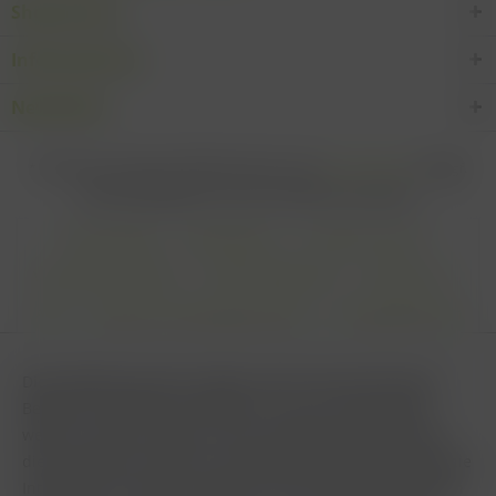
Shop Service
Informationen
Newsletter
* Alle Preise inkl. gesetzl. Mehrwertsteuer zzgl.
Versandkosten
und ggf.
Nachnahmegebühren, wenn nicht anders beschrieben
Cookie settings
Zahlungsarten
Kontakt-Formular
Versandinformationen
Widerrufsbelehrung
Datenschutz
AGB
Impressum & Haftungsausschluss
Vertrag Widerrufen
Diese Website benutzt Cookies, die für den technischen
Betrieb der Website erforderlich sind und stets gesetzt
werden. Andere Cookies, die den Komfort bei Benutzung
dieser Website erhöhen, der Direktwerbung dienen oder die
Interaktion mit anderen Websites und sozialen Netzwerken