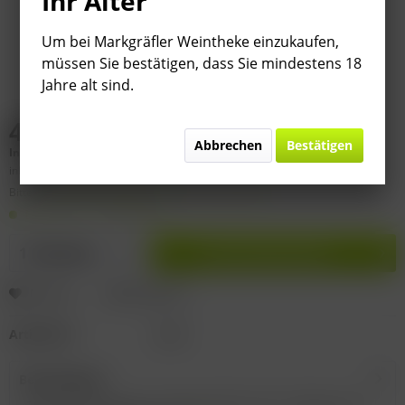
Ihr Alter
Um bei Markgräfler Weintheke einzukaufen,
müssen Sie bestätigen, dass Sie mindestens 18
Jahre alt sind.
44,95 € *
Abbrechen
Bestätigen
Inhalt:
0.75 Liter (
59,93 €
* / 1 Liter)
inkl. MwSt.
zzgl. Versandkosten
Bitte
§ 7 (3) Jahrgangsgewähr-Ausschluss beachten!
Lieferzeit 1-3 Werktage
In den
Warenkorb
Merken
Bewerten
Artikel-Nr.:
D842
Beschreibung