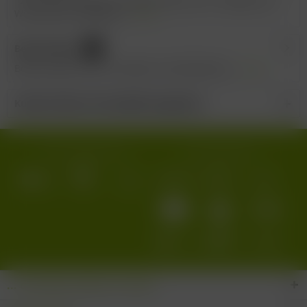
2021 VDP. Gutswein Sauvignon Blanc 500 - Weingut Von
Winning Der Sauvignon...
mehr
Bewertungen
0
Bewertungen lesen, schreiben und diskutieren...
mehr
Kunden haben sich ebenfalls angesehen
Wir versenden mit:
Wir akzeptieren:
... den Wein-Süden im Glas!