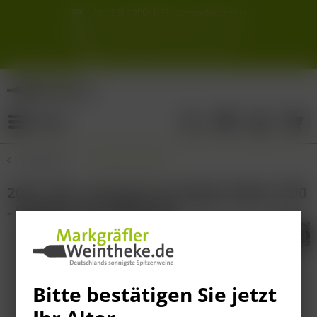
Ab 12 Fl. (DPD/ UPS) versandkostenfrei
innerhalb Deutschlands
Schneller & sicherer Versand ab 6,90 €
Sie erreichen uns unter der Tel: 07621 1685286
Sonnigste Weine Deutschlands!
Aus den südlichsten Spitzenlagen
Menü
Übersicht
Sauvignon Blanc
2021 VDP. Gutswein Sauvignon Blanc 500
- Weingut Von Winning
Bitte bestätigen Sie jetzt