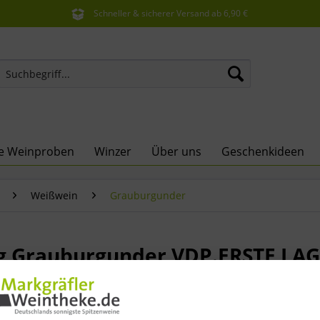
Schneller & sicherer Versand ab 6,90 €
Sie erreichen uns unter der Tel: 07621 1685286
ne Weinproben
Winzer
Über uns
Geschenkideen
Weißwein
Grauburgunder
rg Grauburgunder VDP.ERSTE LAG