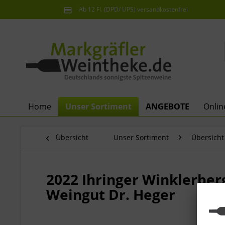
Ab 12 Fl. (DPD/ UPS) versandkostenfrei
innerhalb Deutschlands
Home
Unser Sortiment
ANGEBOTE
Onli
Übersicht
Unser Sortiment
Übersicht
2022 Ihringer Winklerbe
Weingut Dr. Heger