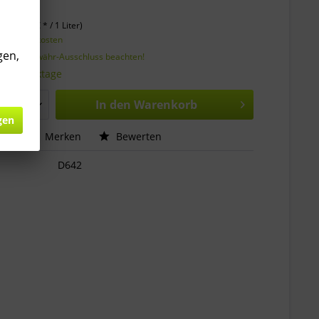
€ *
er (
33,27 €
* / 1 Liter)
l. Versandkosten
gen,
ahrgangsgewähr-Ausschluss beachten!
 1-3 Werktage
In den
Warenkorb
gen
hen
Merken
Bewerten
D642