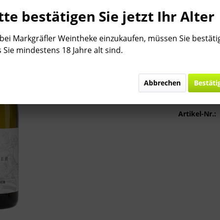
24,95 
tte bestätigen Sie jetzt Ihr Alter
Inhalt:
0.75 Lit
inkl. MwSt.
zzg
ei Markgräfler Weintheke einzukaufen, müssen Sie bestäti
Bitte
§ 7 (3) J
 Sie mindestens 18 Jahre alt sind.
Lieferzeit
Abbrechen
Bestäti
Vergleic
Artikel-Nr.: