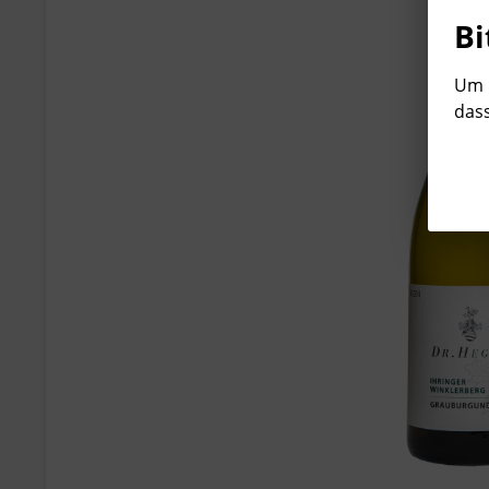
Bi
Um b
dass