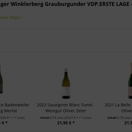
nger Winklerberg Grauburgunder VDP.ERSTE LAGE 
nhaus Heger
ce Badenweiler
2023 Sauvignon Blanc Fumé -
2021 La Belle
g Merlot
Weingut Oliver Zeter
Olive
19,93 € * / 1 Liter)
Inhalt
0.75 Liter
(29,27 € * / 1 Liter)
Inhalt
0.75 Liter
 € *
21,95 € *
21,