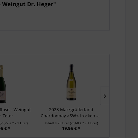
- Weingut Dr. Heger"
 Rose - Weingut
2023 Markgräflerland
2021 VDP. Gu
r Zeter
Chardonnay >SW< trocken -...
Blanc
(29,27 € * / 1 Liter)
Inhalt
0.75 Liter
(26,60 € * / 1 Liter)
Inhalt
0.75 Lit
95 € *
19,95 € *
44