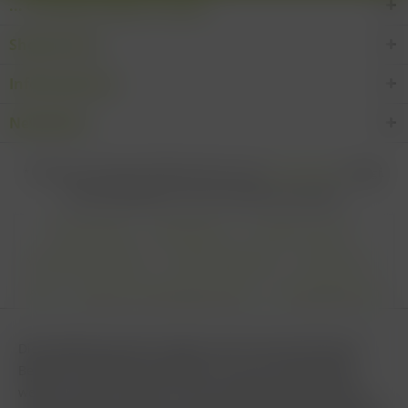
... den Wein-Süden im Glas!
Shop Service
Informationen
Newsletter
* Alle Preise inkl. gesetzl. Mehrwertsteuer zzgl.
Versandkosten
und ggf.
Nachnahmegebühren, wenn nicht anders beschrieben
Cookie settings
Zahlungsarten
Kontakt-Formular
Versandinformationen
Widerrufsbelehrung
Datenschutz
AGB
Impressum & Haftungsausschluss
Vertrag Widerrufen
Diese Website benutzt Cookies, die für den technischen
Betrieb der Website erforderlich sind und stets gesetzt
werden. Andere Cookies, die den Komfort bei Benutzung