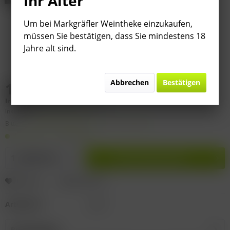
Ihr Alter
Um bei Markgräfler Weintheke einzukaufen,
müssen Sie bestätigen, dass Sie mindestens 18
Jahre alt sind.
Abbrechen
Bestätigen
15,50 € *
Inhalt:
0.75 Liter (
20,67 €
* / 1 Liter)
inkl. MwSt.
zzgl. Versandkosten
Bitte
§ 7 (3) Jahrgangsgewähr-Ausschluss beachten!
Lieferzeit 1-3 Werktage
In den
Warenkorb
Merken
Bewerten
Artikel-Nr.:
22-31
Beschreibung