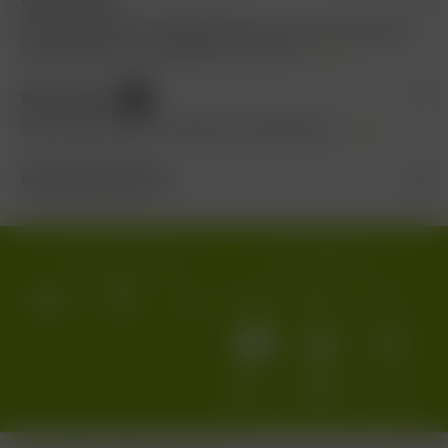
Außergewöhnlicher Weißburgunder aus der erstklassigen
Lage Mauchener Sonnenstück. Duft nach...
mehr
Bewertungen
0
Bewertungen lesen, schreiben und diskutieren...
mehr
Kunden kauften auch
Wir versenden mit:
Wir akzeptieren: