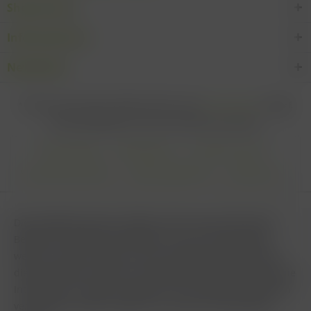
Shop Service
Informationen
Newsletter
* Alle Preise inkl. gesetzl. Mehrwertsteuer zzgl.
Versandkosten
und ggf.
Nachnahmegebühren, wenn nicht anders beschrieben
Cookie settings
Zahlungsarten
Kontakt-Formular
Versandinformationen
Widerrufsbelehrung
Datenschutz
AGB
Impressum & Haftungsausschluss
Vertrag Widerrufen
Diese Website benutzt Cookies, die für den technischen
Betrieb der Website erforderlich sind und stets gesetzt
werden. Andere Cookies, die den Komfort bei Benutzung
dieser Website erhöhen, der Direktwerbung dienen oder die
Interaktion mit anderen Websites und sozialen Netzwerken
vereinfachen sollen, werden nur mit Ihrer Zustimmung