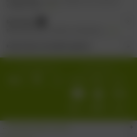
Inverkehrbringer: Conte di Campiano S.p.A, Cazzano di
Tramigna, Italien...
mehr
Bewertungen
0
Bewertungen lesen, schreiben und diskutieren...
mehr
Kunden haben sich ebenfalls angesehen
Wir versenden mit:
Wir akzeptieren:
... den Wein-Süden im Glas!