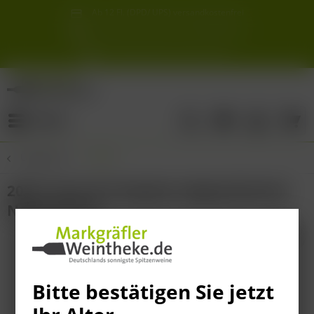
Ab 12 Fl. (DPD/ UPS) versandkostenfrei
innerhalb Deutschlands
Schneller & sicherer Versand ab 6,90 €
Sie erreichen uns unter der Tel: 07621 1685286
Sonnigste Weine Deutschlands!
Aus den südlichsten Spitzenlagen
Menü
Übersicht
Italien
2023 Conte di Campiano Appassimento
Negroamaro
Bitte bestätigen Sie jetzt