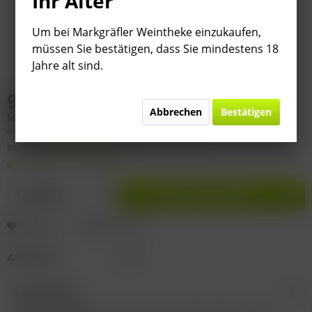
Ihr Alter
Um bei Markgräfler Weintheke einzukaufen,
müssen Sie bestätigen, dass Sie mindestens 18
Jahre alt sind.
9,99 € *
Abbrechen
Bestätigen
Inhalt:
0.75 Liter (
13,32 €
* / 1 Liter)
inkl. MwSt.
zzgl. Versandkosten
Bitte
§ 7 (3) Jahrgangsgewähr-Ausschluss beachten!
Lieferzeit 1-3 Werktage
In den
Warenkorb
Merken
Bewerten
Artikel-Nr.:
I267
Beschreibung