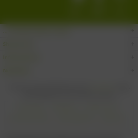
... den Wein-Süden im Glas!
Shop Service
Informationen
Newsletter
* Alle Preise inkl. gesetzl. Mehrwertsteuer zzgl.
Versandkosten
und ggf.
Nachnahmegebühren, wenn nicht anders beschrieben
Cookie settings
Zahlungsarten
Kontakt-Formular
Versandinformationen
Widerrufsbelehrung
Datenschutz
AGB
Impressum & Haftungsausschluss
Vertrag Widerrufen