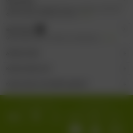
Üppiger Körper, angenehme Säure, intensiver Geschmack
durch 25 Jahre alte Reben, dezente...
mehr
Bewertungen
4
Bewertungen lesen, schreiben und diskutieren...
mehr
Ähnliche Artikel
Kunden kauften auch
Kunden haben sich ebenfalls angesehen
Wir versenden mit:
Wir akzeptieren: