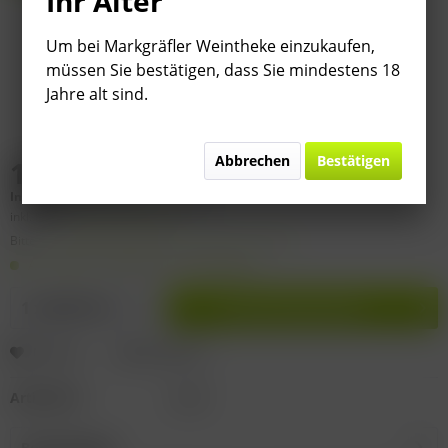
Ihr Alter
Um bei Markgräfler Weintheke einzukaufen,
müssen Sie bestätigen, dass Sie mindestens 18
Jahre alt sind.
Abbrechen
Bestätigen
15,50 € *
Inhalt:
0.75 Liter (
20,67 €
* / 1 Liter)
inkl. MwSt.
zzgl. Versandkosten
Bitte
§ 7 (3) Jahrgangsgewähr-Ausschluss beachten!
Auf Lager. Lieferzeit 2-9 Werktage
In den
Warenkorb
Merken
Bewerten
Artikel-Nr.:
D268
Beschreibung