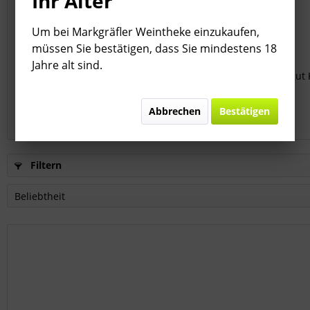
Ihr Alter
Um bei Markgräfler Weintheke einzukaufen,
müssen Sie bestätigen, dass Sie mindestens 18
Jahre alt sind.
2018 Merlot & Cabernet Sauvignon - Weingut K
Inhalt
0.75 Liter
(53,27 € * / 1 Liter)
Abbrechen
Bestätigen
39,95 € *
Filtern