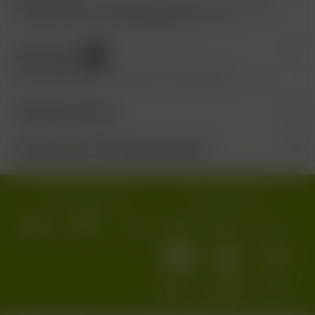
Ein toller, Sorten- und Lagenreiner Jahrgangssekt voller
Finesse und Frische. Hervorzuheben ist...
mehr
Bewertungen
0
Bewertungen lesen, schreiben und diskutieren...
mehr
Kunden kauften auch
Kunden haben sich ebenfalls angesehen
Wir versenden mit:
Wir akzeptieren: