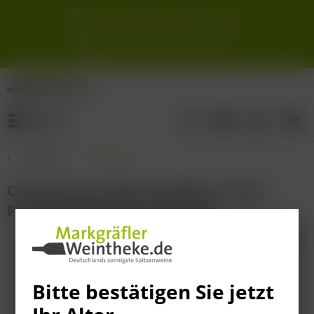
Ab 12 Fl. (DPD/ UPS) versandkostenfrei
innerhalb Deutschlands
Schneller & sicherer Versand ab 6,90 €
Sie erreichen uns unter der Tel: 07621 1685286
Sonnigste Weine Deutschlands!
Aus den südlichsten Spitzenlagen
Menü
Übersicht
Übersicht
Chardonnay "Blanc de Blancs" Brut -
Privat-Sektkellerei Reinecker -
Bitte bestätigen Sie jetzt