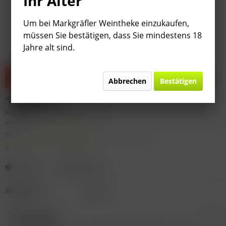
Ihr Alter
Um bei Markgräfler Weintheke einzukaufen,
müssen Sie bestätigen, dass Sie mindestens 18
Jahre alt sind.
Dieser Artikel steht derzeit nicht zur Verfügung!
Abbrechen
Bestätigen
19,99 € *
Inhalt:
0.75 Liter (
26,65 €
* / 1 Liter)
inkl. MwSt.
zzgl. Versandkosten
Bitte
§ 7 (3) Jahrgangsgewähr-Ausschluss beachten!
Lieferzeit 1-3 Werktage
Merken
Bewerten
Artikel-Nr.:
D248
Beschreibung