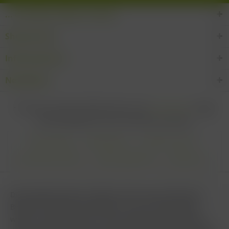
... den Wein-Süden im Glas!
Shop Service
Informationen
Newsletter
* Alle Preise inkl. gesetzl. Mehrwertsteuer zzgl.
Versandkosten
und ggf.
Nachnahmegebühren, wenn nicht anders beschrieben
Cookie settings
Zahlungsarten
Kontakt-Formular
Versandinformationen
Widerrufsbelehrung
Datenschutz
AGB
Impressum & Haftungsausschluss
Vertrag Widerrufen
Diese Website benutzt Cookies, die für den technischen
Betrieb der Website erforderlich sind und stets gesetzt
werden. Andere Cookies, die den Komfort bei Benutzung