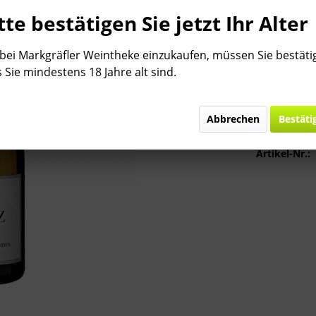
Inhalt:
0.75 Lit
tte bestätigen Sie jetzt Ihr Alter
inkl. MwSt.
zzg
Bitte
§ 7 (3) J
ei Markgräfler Weintheke einzukaufen, müssen Sie bestäti
Lieferzeit
 Sie mindestens 18 Jahre alt sind.
Abbrechen
Bestäti
Vergleic
Artikel-Nr.: