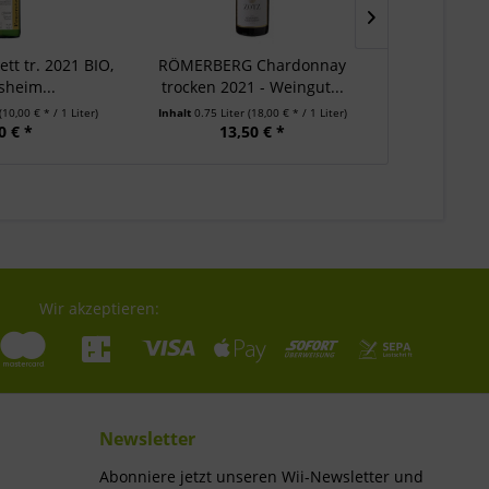
tt tr. 2021 BIO,
RÖMERBERG Chardonnay
100% ROT 
sheim...
trocken 2021 - Weingut...
trocken 20
(10,00 € * / 1 Liter)
Inhalt
0.75 Liter
(18,00 € * / 1 Liter)
Inhalt
0.75 Lit
0 € *
13,50 € *
9,
Wir akzeptieren:
Newsletter
Abonniere jetzt unseren Wii-Newsletter und