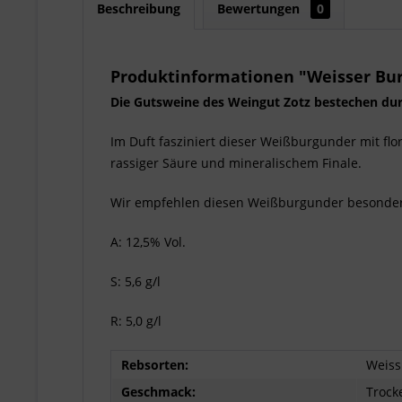
Beschreibung
Bewertungen
0
Produktinformationen "Weisser Bur
Die Gutsweine des Weingut Zotz bestechen durc
Im Duft fasziniert dieser Weißburgunder mit fl
rassiger Säure und mineralischem Finale.
Wir empfehlen diesen Weißburgunder besonders 
A: 12,5% Vol.
S: 5,6 g/l
R: 5,0 g/l
Rebsorten:
Weiss
Geschmack:
Trock