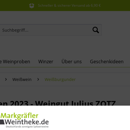
Schneller & sicherer Versand ab 6,90 €
Sie erreichen uns unter der Tel: 07621 1685286
ne Weinproben
Winzer
Über uns
Geschenkideen
Weißwein
Weißburgunder
n 2023 - Weingut Julius ZOTZ
8,50 €