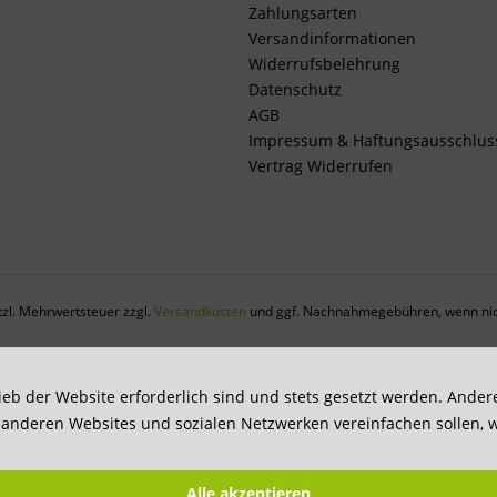
Zahlungsarten
Versandinformationen
Widerrufsbelehrung
Datenschutz
AGB
Impressum & Haftungsausschlus
Vertrag Widerrufen
etzl. Mehrwertsteuer zzgl.
Versandkosten
und ggf. Nachnahmegebühren, wenn nic
ieb der Website erforderlich sind und stets gesetzt werden. Ande
t anderen Websites und sozialen Netzwerken vereinfachen sollen, 
Alle akzeptieren