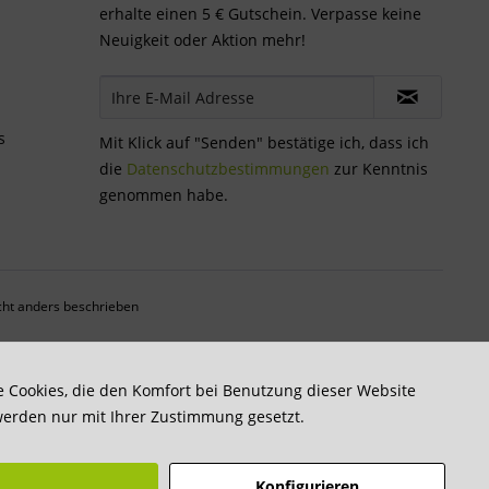
erhalte einen 5 € Gutschein. Verpasse keine
Neuigkeit oder Aktion mehr!
s
Mit Klick auf "Senden" bestätige ich, dass ich
die
Datenschutzbestimmungen
zur Kenntnis
genommen habe.
ht anders beschrieben
re Cookies, die den Komfort bei Benutzung dieser Website
werden nur mit Ihrer Zustimmung gesetzt.
Konfigurieren