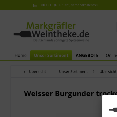
Ab 12 Fl. (DPD/ UPS) versandkostenfrei
innerhalb Deutschlands
Home
Unser Sortiment
ANGEBOTE
Onli
Übersicht
Unser Sortiment
Übersicht
Weisser Burgunder trocke