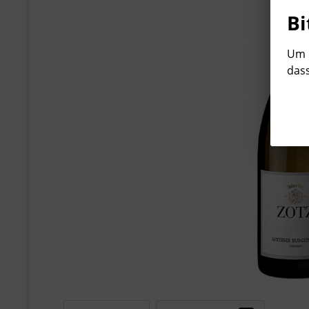
Bi
Um b
dass