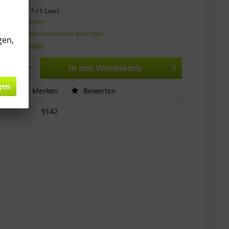
er (
11,33 €
* / 1 Liter)
l. Versandkosten
ahrgangsgewähr-Ausschluss beachten!
gen,
 1-3 Werktage
In den
Warenkorb
gen
hen
Merken
Bewerten
9142