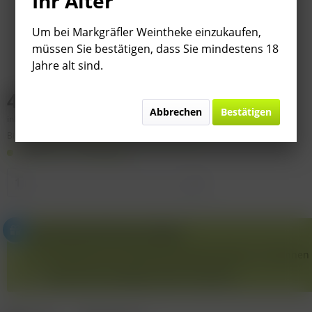
Ihr Alter
Um bei Markgräfler Weintheke einzukaufen,
müssen Sie bestätigen, dass Sie mindestens 18
Jahre alt sind.
44,89 € *
Abbrechen
Bestätigen
inkl. MwSt.
zzgl. Versandkosten
Bitte
§ 7 (3) Jahrgangsgewähr-Ausschluss beachten!
Lieferzeit 1-3 Werktage
Geschenkverpackung verfügbar
Der Artikel kann als Geschenk verpackt werden. Sie könne
Nach dem Hinzufügen direkt verpacken