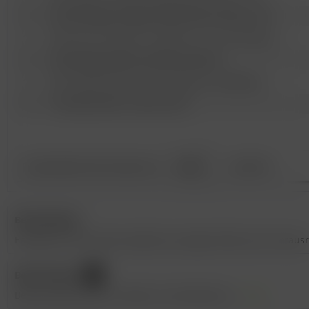
1x
2023 Haltinger Stiege Gutedel QbA trocken 0.75l
1x
2023 Franz Herbster Chasselas sur lie Kirchberg...
1x
2024 Weingut Walz Gutedel Gutswein
1x
2024 Löffler Ballrechten-Dottinger Castellberg...
1x
I ♥ Gutedel QbA. trocken 2024
3,80 €
GEGENÜBER DEM EINZELKAUF
GESPART!
Beschreibung
Entdecken Sie mit dem Gutedel Cup Sieger Paket sechs herausr
Bewertungen
0
Bewertungen lesen, schreiben und diskutieren...
mehr