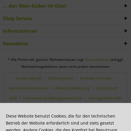
... den Wein-Süden im Glas!
Shop Service
Informationen
Newsletter
* Alle Preise inkl. gesetzl. Mehrwertsteuer zzgl.
Versandkosten
und ggf.
Nachnahmegebühren, wenn nicht anders beschrieben
Cookie settings
Zahlungsarten
Kontakt-Formular
Versandinformationen
Widerrufsbelehrung
Datenschutz
AGB
Impressum & Haftungsausschluss
Vertrag Widerrufen
Diese Website benutzt Cookies, die für den technischen
Betrieb der Website erforderlich sind und stets gesetzt
werden. Andere Cookies, die den Komfort bei Benutzung