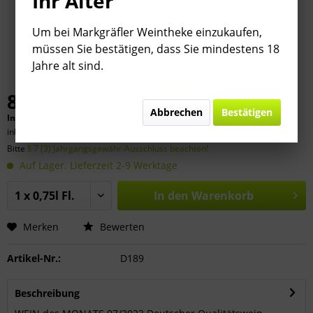
Ihr Alter
Um bei Markgräfler Weintheke einzukaufen,
müssen Sie bestätigen, dass Sie mindestens 18
Jahre alt sind.
8,80 € *
Abbrechen
Bestätigen
Inhalt:
0.75 Liter (
11,73 €
* / 1 Liter)
inkl. MwSt.
zzgl. Versandkosten
Bitte
§ 7 (3) Jahrgangsgewähr-Ausschluss beachten!
Auf Lager. Lieferzeit 2-9 Werktage
In den
Warenkorb
Merken
Bewerten
Artikel-Nr.:
D189
Beschreibung