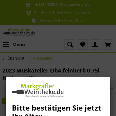
Ab 12 Fl. (DPD/ UPS) versandkostenfrei
innerhalb Deutschlands
Schneller & sicherer Versand ab 6,90 €
Sie erreichen uns unter der Tel: 07621 1685286
Sonnigste Weine Deutschlands!
Aus den südlichsten Spitzenlagen
Menü
Übersicht
Muskateller
2023 Muskateller QbA feinherb 0.75l -
Haltinger Winzer
Theken Tipp!
Bitte bestätigen Sie jetzt