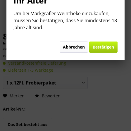
Ihr Alter
Um bei Markgräfler Weintheke einzukaufen,
müssen Sie bestätigen, dass Sie mindestens 18
Jahre alt sind.
89,99 € *
Inhalt:
9 Liter (
10,00 €
* / 1 Liter)
Abbrechen
Bestätigen
inkl. MwSt.
zzgl. Versandkosten
Bitte
§ 7 (3) Jahrgangsgewähr-Ausschluss beachten!
Versandkostenfreie Lieferung
Lieferzeit 1-3 Werktage
Merken
Bewerten
Artikel-Nr.:
Das Set besteht aus