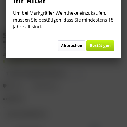
Ihr Alter
Um bei Markgräfler Weintheke einzukaufen,
müssen Sie bestätigen, dass Sie mindestens 18
Jahre alt sind.
59,70 € *
Inhalt:
4.5 Liter (
13,27 €
* / 1 Liter)
Abbrechen
Bestätigen
inkl. MwSt.
zzgl. Versandkosten
Bitte
§ 7 (3) Jahrgangsgewähr-Ausschluss beachten!
Lieferzeit 1-3 Werktage
Merken
Bewerten
Artikel-Nr.:
Das Set besteht aus