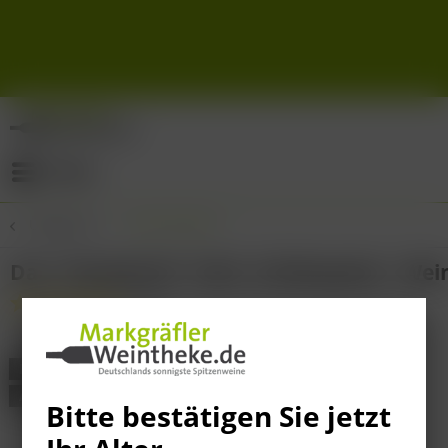
Menü
Übersicht
Probierpakete
Das "Sündenfrei" Sekt- & Weinpaket - Weing
(
1
)
Probierpaket!
Alkoholfrei!
Bitte bestätigen Sie jetzt