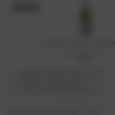
Alkoholfrei
Grauburgunder alkoholfrei - Weingut Jul
Inhalt
0.75 Liter
(14,60 € * / 1 Liter)
10,95 € *
2x
Grauburgunder alkoholfrei - Weingut Julius ZOTZ
2x
Rosé alkoholfrei - Weingut Julius ZOTZ
2x
Blanc de Blancs alkoholfrei - Weingut Julius ZOTZ
6,00 €
GEGENÜBER DEM EINZELKAUF
GESPART!