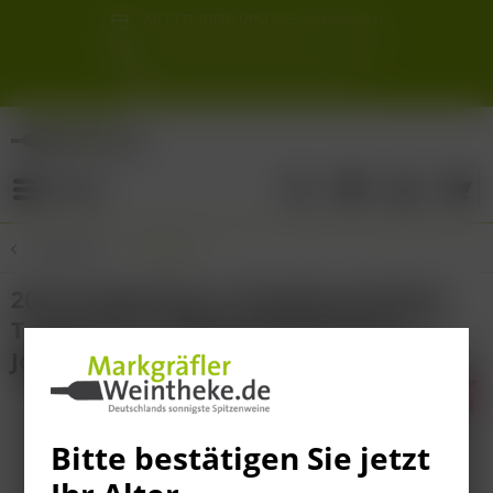
Ab 12 Fl. (DPD/ UPS) versandkostenfrei
innerhalb Deutschlands
Schneller & sicherer Versand ab 6,90 €
Sie erreichen uns unter der Tel: 07621 1685286
Sonnigste Weine Deutschlands!
Aus den südlichsten Spitzenlagen
Menü
Übersicht
Riesling
2022 Deidesheimer Kieselberg Riesling
Trocken GG - Weingut Bassermann-
Jordan
Bitte bestätigen Sie jetzt