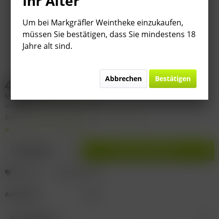
Ihr Alter
Um bei Markgräfler Weintheke einzukaufen,
müssen Sie bestätigen, dass Sie mindestens 18
Jahre alt sind.
Abbrechen
Bestätigen
42,95 € *
Inhalt:
0.75 Liter (
57,27 €
* / 1 Liter)
inkl. MwSt.
zzgl. Versandkosten
Bitte
§ 7 (3) Jahrgangsgewähr-Ausschluss beachten!
Lieferzeit 1-3 Werktage
In den
Warenkorb
Merken
Bewerten
Artikel-Nr.:
E045
Beschreibung