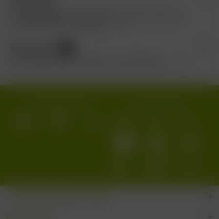
2022 Deidesheimer Kieselberg Riesling Trocken GG -
Weingut Bassermann-Jordan...
mehr
Bewertungen
0
Bewertungen lesen, schreiben und diskutieren...
mehr
Wir versenden mit:
Wir akzeptieren:
... den Wein-Süden im Glas!
Shop Service