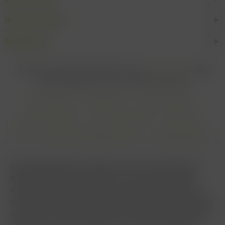
Informationen
Newsletter
* Alle Preise inkl. gesetzl. Mehrwertsteuer zzgl.
Versandkosten
und ggf.
Nachnahmegebühren, wenn nicht anders beschrieben
Cookie settings
Zahlungsarten
Kontakt-Formular
Versandinformationen
Widerrufsbelehrung
Datenschutz
AGB
Impressum & Haftungsausschluss
Vertrag Widerrufen
Diese Website benutzt Cookies, die für den technischen
Betrieb der Website erforderlich sind und stets gesetzt
werden. Andere Cookies, die den Komfort bei Benutzung
dieser Website erhöhen, der Direktwerbung dienen oder die
Interaktion mit anderen Websites und sozialen Netzwerken