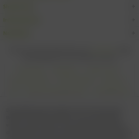
Shop Service
Informationen
Newsletter
* Alle Preise inkl. gesetzl. Mehrwertsteuer zzgl.
Versandkosten
und ggf.
Nachnahmegebühren, wenn nicht anders beschrieben
Cookie settings
Zahlungsarten
Kontakt-Formular
Versandinformationen
Widerrufsbelehrung
Datenschutz
AGB
Impressum & Haftungsausschluss
Vertrag Widerrufen
Diese Website benutzt Cookies, die für den technischen
Betrieb der Website erforderlich sind und stets gesetzt
werden. Andere Cookies, die den Komfort bei Benutzung
dieser Website erhöhen, der Direktwerbung dienen oder die