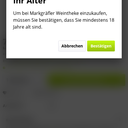
Ihr Alter
Um bei Markgräfler Weintheke einzukaufen,
müssen Sie bestätigen, dass Sie mindestens 18
Jahre alt sind.
7,80 € *
Abbrechen
Bestätigen
Inhalt:
0.75 Liter (
10,40 €
* / 1 Liter)
inkl. MwSt.
zzgl. Versandkosten
Bitte
§ 7 (3) Jahrgangsgewähr-Ausschluss beachten!
Auf Lager. Lieferzeit 2-9 Werktage
In den
Warenkorb
Merken
Bewerten
Artikel-Nr.:
D6
Beschreibung