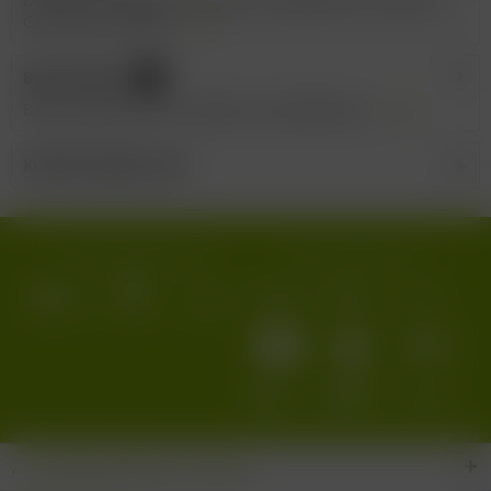
Deutscher Qualitätswein Baden-Markgräflerland Bukett &
Geschmack: Dunkle...
mehr
Bewertungen
0
Bewertungen lesen, schreiben und diskutieren...
mehr
Kunden kauften auch
Wir versenden mit:
Wir akzeptieren:
... den Wein-Süden im Glas!