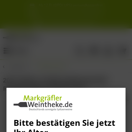
Ab 12 Fl. (DPD/ UPS) versandkostenfrei
innerhalb Deutschlands
Schneller & sicherer Versand ab 6,90 €
Sie erreichen uns unter der Tel: 07621 1685286
Sonnigste Weine Deutschlands!
Aus den südlichsten Spitzenlagen
Menü
Übersicht
Spätburgunder
2022 Weiler Schlipf Spätburgunder
Rotwein QbA trocken 0.75l
Bitte bestätigen Sie jetzt