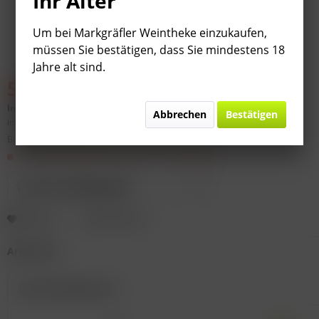
Ihr Alter
Um bei Markgräfler Weintheke einzukaufen,
müssen Sie bestätigen, dass Sie mindestens 18
Jahre alt sind.
59,99 € *
69,99 € *
(
14,29
% gespart)
Inhalt:
4.5 Liter (
13,33 €
* / 1 Liter)
Abbrechen
Bestätigen
inkl. MwSt.
zzgl. Versandkosten
Bitte
§ 7 (3) Jahrgangsgewähr-Ausschluss beachten!
Im Lagerzugang! Lieferzeit 3 - 9 Werktage
Merken
Bewerten
Artikel-Nr.:
Das Set besteht aus