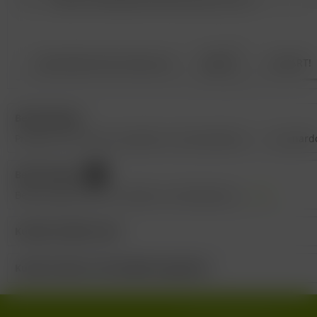
16,31 €
GEGENÜBER DEM EINZELKAUF
GESPART!
Beschreibung
Probieren Sie unsere Auswahl an Schaumweinen. 1 x Leonardo 
Bewertungen
0
Bewertungen lesen, schreiben und diskutieren...
mehr
Kunden kauften auch
Kunden haben sich ebenfalls angesehen