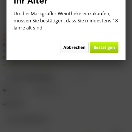
Ihr Alter
Um bei Markgräfler Weintheke einzukaufen,
müssen Sie bestätigen, dass Sie mindestens 18
Jahre alt sind.
39,95 € *
44,99 € *
(
11,2
% gespart)
Inhalt:
4.5 Liter (
8,88 €
* / 1 Liter)
Abbrechen
Bestätigen
inkl. MwSt.
zzgl. Versandkosten
Bitte
§ 7 (3) Jahrgangsgewähr-Ausschluss beachten!
Lieferzeit 1-3 Werktage
Merken
Bewerten
Artikel-Nr.:
Das Set besteht aus