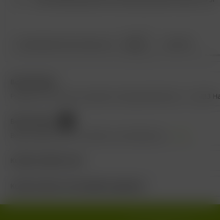
8,95 €
GEGENÜBER DEM EINZELKAUF
GESPART!
Beschreibung
Probieren Sie unsere Auswahl an Burgunderweinen. 1x 2023 H
Bewertungen
0
Bewertungen lesen, schreiben und diskutieren...
mehr
Kunden kauften auch
Kunden haben sich ebenfalls angesehen