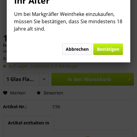
Ihr Alter
Um bei Markgräfler Weintheke einzukaufen,
müssen Sie bestätigen, dass Sie mindestens 18
Jahre alt sind.
14,50 € *
Inhalt:
0.75 Liter (
19,33 €
* / 1 Liter)
Abbrechen
Bestätigen
inkl. MwSt.
zzgl. Versandkosten
Bitte
§ 7 (3) Jahrgangsgewähr-Ausschluss beachten!
Auf Lager. Lieferzeit 2-9 Werktage
In den
Warenkorb
Merken
Bewerten
Artikel-Nr.:
C96
Artikel enthalten in