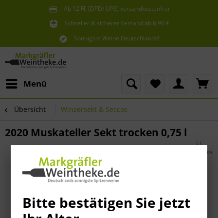
Ab 12 Fl. (DPD/ UPS) versandkostenfrei
innerhalb Deutschlands
Schneller & sicherer Versand ab 6,90 €
Sie erreichen uns unter der Tel: 07621 1685286
Sonnigste Weine Deutschlands!
Aus den südlichsten Spitzenlagen
Menü
Übersicht
Winzersekt & Seccos
2020 Muskateller Sekt trocken 0,75 l
Bitte bestätigen Sie jetzt