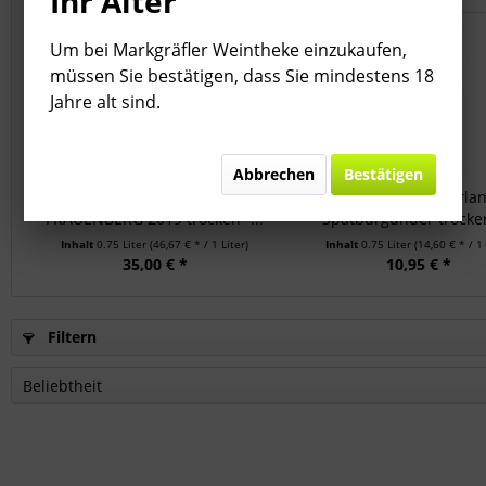
Ihr Alter
Um bei Markgräfler Weintheke einzukaufen,
müssen Sie bestätigen, dass Sie mindestens 18
Jahre alt sind.
Abbrechen
Bestätigen
Spätburgunder Rotwein
2023 Markgräflerla
FRAUENBERG 2019 trocken -...
Spätburgunder trocken
Inhalt
0.75 Liter
(46,67 € * / 1 Liter)
Inhalt
0.75 Liter
(14,60 € * / 1 
35,00 € *
10,95 € *
Filtern