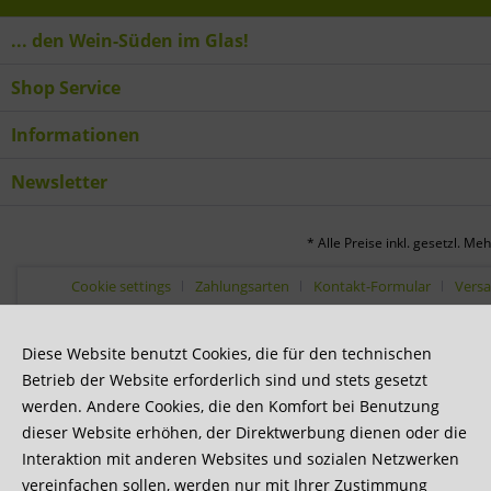
... den Wein-Süden im Glas!
Shop Service
Informationen
Newsletter
* Alle Preise inkl. gesetzl. Me
Cookie settings
Zahlungsarten
Kontakt-Formular
Vers
Diese Website benutzt Cookies, die für den technischen
Betrieb der Website erforderlich sind und stets gesetzt
werden. Andere Cookies, die den Komfort bei Benutzung
dieser Website erhöhen, der Direktwerbung dienen oder die
Interaktion mit anderen Websites und sozialen Netzwerken
vereinfachen sollen, werden nur mit Ihrer Zustimmung