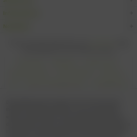
Informationen
Newsletter
* Alle Preise inkl. gesetzl. Mehrwertsteuer zzgl.
Versandkosten
und ggf.
Nachnahmegebühren, wenn nicht anders beschrieben
Cookie settings
Zahlungsarten
Kontakt-Formular
Versandinformationen
Widerrufsbelehrung
Datenschutz
AGB
Impressum & Haftungsausschluss
Vertrag Widerrufen
Diese Website benutzt Cookies, die für den technischen
Betrieb der Website erforderlich sind und stets gesetzt
werden. Andere Cookies, die den Komfort bei Benutzung
dieser Website erhöhen, der Direktwerbung dienen oder die
Interaktion mit anderen Websites und sozialen Netzwerken