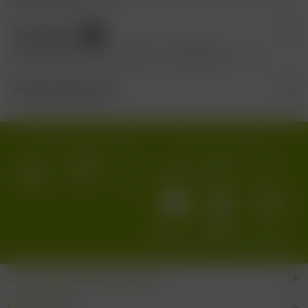
Bewertungen
0
Bewertungen lesen, schreiben und diskutieren...
mehr
Kunden kauften auch
Wir versenden mit:
Wir akzeptieren:
... den Wein-Süden im Glas!
Shop Service