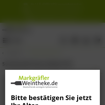
Ab 12 Fl. (DPD/ UPS) versandkostenfrei
innerhalb Deutschlands
Schneller & sicherer Versand ab 6,90 €
Sie erreichen uns unter der Tel: 07621 1685286
Sonnigste Weine Deutschlands!
Aus den südlichsten Spitzenlagen
Menü
Übersicht
Winzersekt & Seccos
Summerzitt Secco Rosé 0.75l
Bitte bestätigen Sie jetzt