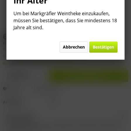
Ihr Alter
Um bei Markgräfler Weintheke einzukaufen,
müssen Sie bestätigen, dass Sie mindestens 18
Jahre alt sind.
6,90 € *
Inhalt:
0.75 Liter (
9,20 €
* / 1 Liter)
Abbrechen
Bestätigen
inkl. MwSt.
zzgl. Versandkosten
Bitte
§ 7 (3) Jahrgangsgewähr-Ausschluss beachten!
Auf Lager. Lieferzeit 2-9 Werktage
In den
Warenkorb
Merken
Bewerten
Artikel-Nr.:
D9
Beschreibung
Deutscher Perlwein mit zugesetzter Kohlensäure Rebsorte:
Spätburgunder...
mehr