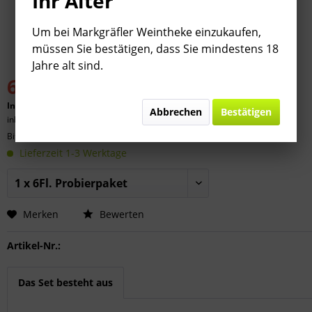
Ihr Alter
Um bei Markgräfler Weintheke einzukaufen,
müssen Sie bestätigen, dass Sie mindestens 18
Jahre alt sind.
69,99 € *
89,99 € *
(
22,22
% gespart)
Inhalt:
4.5 Liter (
15,55 €
* / 1 Liter)
Abbrechen
Bestätigen
inkl. MwSt.
zzgl. Versandkosten
Bitte
§ 7 (3) Jahrgangsgewähr-Ausschluss beachten!
Lieferzeit 1-3 Werktage
Merken
Bewerten
Artikel-Nr.:
Das Set besteht aus