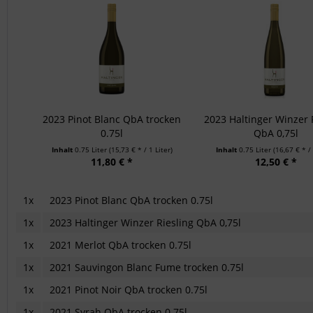
2023 Pinot Blanc QbA trocken
2023 Haltinger Winzer 
0.75l
QbA 0,75l
Inhalt
0.75 Liter
(15,73 € * / 1 Liter)
Inhalt
0.75 Liter
(16,67 € * / 
11,80 € *
12,50 € *
1x
2023 Pinot Blanc QbA trocken 0.75l
1x
2023 Haltinger Winzer Riesling QbA 0,75l
1x
2021 Merlot QbA trocken 0.75l
1x
2021 Sauvingon Blanc Fume trocken 0.75l
1x
2021 Pinot Noir QbA trocken 0.75l
1x
2021 Syrah QbA trocken 0.75l