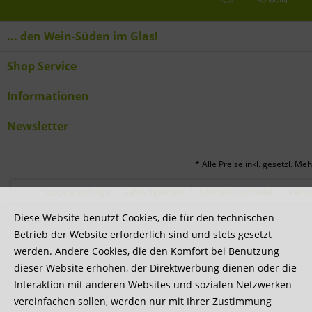
... den Wein-Süden im Glas!
Shop Service
Informationen
Newsletter
* Alle Preise inkl. gesetzl. Me
Cookie settings
Zahlungsarten
Kontakt-Formular
Vers
Diese Website benutzt Cookies, die für den technischen
Betrieb der Website erforderlich sind und stets gesetzt
werden. Andere Cookies, die den Komfort bei Benutzung
dieser Website erhöhen, der Direktwerbung dienen oder die
Interaktion mit anderen Websites und sozialen Netzwerken
vereinfachen sollen, werden nur mit Ihrer Zustimmung