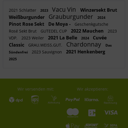
Vacu Vin
Winzersekt Brut
2021 Schlatter
2023
Grauburgunder
Weißburgunder
2024
Pinot Rose Sekt
De Moya -
Geschenkgutsche
2022 Mauchen
Rosé Sekt Brut
GUTEDEL CUP
2023
2021 La Belle
Cuvée
VDP.
2023 Weiler
2024
Chardonnay
Classic
GRAU.WEISS.GUT.
Das
2021 Henkenberg
2023 Sauvignon
Sündenfrei
2025
Wir versenden mit:
Wir akzeptieren: