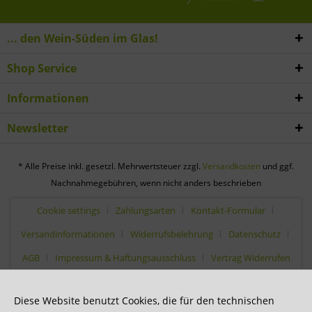
... den Wein-Süden im Glas!
Shop Service
Informationen
Newsletter
* Alle Preise inkl. gesetzl. Mehrwertsteuer zzgl.
Versandkosten
und ggf.
Nachnahmegebühren, wenn nicht anders beschrieben
Cookie settings
Zahlungsarten
Kontakt-Formular
Versandinformationen
Widerrufsbelehrung
Datenschutz
AGB
Impressum & Haftungsausschluss
Vertrag Widerrufen
Diese Website benutzt Cookies, die für den technischen