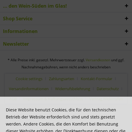
... den Wein-Süden im Glas!
Shop Service
Informationen
Newsletter
* Alle Preise inkl. gesetzl. Mehrwertsteuer zzgl.
Versandkosten
und ggf.
Nachnahmegebühren, wenn nicht anders beschrieben
Cookie settings
Zahlungsarten
Kontakt-Formular
Versandinformationen
Widerrufsbelehrung
Datenschutz
AGB
Impressum & Haftungsausschluss
Vertrag Widerrufen
Diese Website benutzt Cookies, die für den technischen
Betrieb der Website erforderlich sind und stets gesetzt
werden. Andere Cookies, die den Komfort bei Benutzung
dieser Website erhöhen, der Direktwerbung dienen oder die