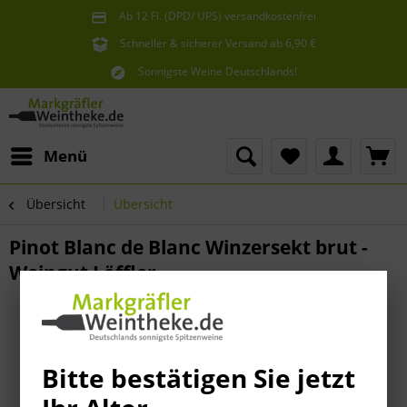
Ab 12 Fl. (DPD/ UPS) versandkostenfrei
innerhalb Deutschlands
Schneller & sicherer Versand ab 6,90 €
Sie erreichen uns unter der Tel: 07621 1685286
Sonnigste Weine Deutschlands!
Aus den südlichsten Spitzenlagen
Menü
Übersicht
Übersicht
Pinot Blanc de Blanc Winzersekt brut -
Weingut Löffler
Bitte bestätigen Sie jetzt