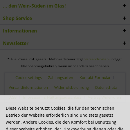
... den Wein-Süden im Glas!
Shop Service
Informationen
Newsletter
* Alle Preise inkl. gesetzl. Mehrwertsteuer zzgl.
Versandkosten
und ggf.
Nachnahmegebühren, wenn nicht anders beschrieben
Cookie settings
Zahlungsarten
Kontakt-Formular
Versandinformationen
Widerrufsbelehrung
Datenschutz
AGB
Impressum & Haftungsausschluss
Vertrag Widerrufen
Diese Website benutzt Cookies, die für den technischen
Betrieb der Website erforderlich sind und stets gesetzt
werden. Andere Cookies, die den Komfort bei Benutzung
dieser Website erhöhen, der Direktwerbung dienen oder die