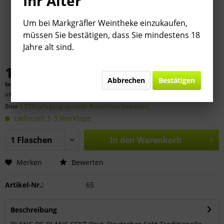
Ihr Alter
Um bei Markgräfler Weintheke einzukaufen,
müssen Sie bestätigen, dass Sie mindestens 18
Jahre alt sind.
11,50 € *
Abbrechen
Bestätigen
Inhalt:
0.75 Liter (
15,33 €
* / 1 Liter)
inkl. MwSt.
zzgl. Versandkosten
Bitte
§ 7 (3) Jahrgangsgewähr-Ausschluss beachten!
Lieferzeit 1-3 Werktage
In den
Warenkorb
Merken
Bewerten
Artikel-Nr.:
65
Beschreibung