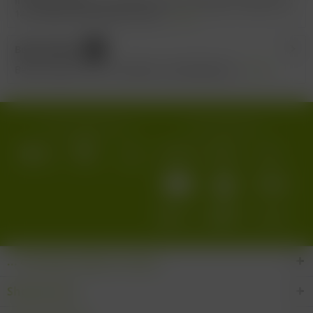
Inverkehrbringer: San Marzano Vini, Via Regina Margherita,
149, 74020 San Marzano di San...
mehr
Bewertungen
0
Bewertungen lesen, schreiben und diskutieren...
mehr
Wir versenden mit:
Wir akzeptieren:
... den Wein-Süden im Glas!
Shop Service