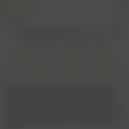
Informationen
Newsletter
* Alle Preise inkl. gesetzl. Mehrwertsteuer zzgl.
Versandkosten
und ggf.
Nachnahmegebühren, wenn nicht anders beschrieben
Cookie settings
Zahlungsarten
Kontakt-Formular
Versandinformationen
Widerrufsbelehrung
Datenschutz
AGB
Impressum & Haftungsausschluss
Vertrag Widerrufen
Diese Website benutzt Cookies, die für den technischen
Betrieb der Website erforderlich sind und stets gesetzt
werden. Andere Cookies, die den Komfort bei Benutzung
dieser Website erhöhen, der Direktwerbung dienen oder die
Interaktion mit anderen Websites und sozialen Netzwerken
vereinfachen sollen, werden nur mit Ihrer Zustimmung
gesetzt.