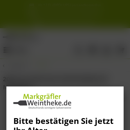
Ab 12 Fl. (DPD/ UPS) versandkostenfrei
innerhalb Deutschlands
Schneller & sicherer Versand ab 6,90 €
Sie erreichen uns unter der Tel: 07621 1685286
Sonnigste Weine Deutschlands!
Aus den südlichsten Spitzenlagen
Menü
Übersicht
Italien
2023 San Marzano Sud Primitivo di
Manduria
Bitte bestätigen Sie jetzt