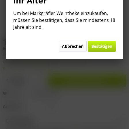
Ihr Alter
Um bei Markgräfler Weintheke einzukaufen,
müssen Sie bestätigen, dass Sie mindestens 18
Jahre alt sind.
14,99 € *
Abbrechen
Bestätigen
Inhalt:
0.75 Liter (
19,99 €
* / 1 Liter)
inkl. MwSt.
zzgl. Versandkosten
Bitte
§ 7 (3) Jahrgangsgewähr-Ausschluss beachten!
Lieferzeit 1-3 Werktage
In den
Warenkorb
Merken
Bewerten
Artikel-Nr.:
I6
Beschreibung