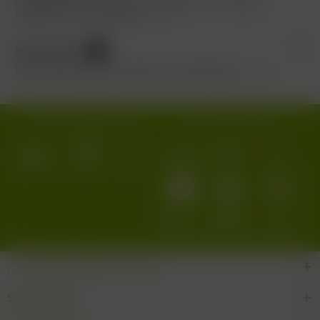
Inverkehrbringer: Feudi di San Marzano, Via Regina
Margherita, 149, 74020 San...
mehr
Bewertungen
0
Bewertungen lesen, schreiben und diskutieren...
mehr
Wir versenden mit:
Wir akzeptieren:
... den Wein-Süden im Glas!
Shop Service