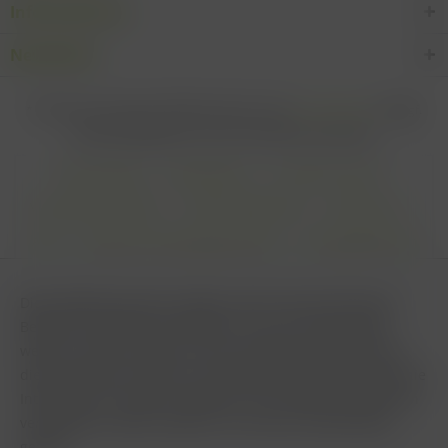
Informationen
Newsletter
* Alle Preise inkl. gesetzl. Mehrwertsteuer zzgl.
Versandkosten
und ggf.
Nachnahmegebühren, wenn nicht anders beschrieben
Cookie settings
Zahlungsarten
Kontakt-Formular
Versandinformationen
Widerrufsbelehrung
Datenschutz
AGB
Impressum & Haftungsausschluss
Vertrag Widerrufen
Diese Website benutzt Cookies, die für den technischen
Betrieb der Website erforderlich sind und stets gesetzt
werden. Andere Cookies, die den Komfort bei Benutzung
dieser Website erhöhen, der Direktwerbung dienen oder die
Interaktion mit anderen Websites und sozialen Netzwerken
vereinfachen sollen, werden nur mit Ihrer Zustimmung
gesetzt.