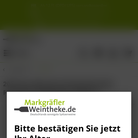
Ab 12 Fl. (DPD/ UPS) versandkostenfrei
innerhalb Deutschlands
Schneller & sicherer Versand ab 6,90 €
Sie erreichen uns unter der Tel: 07621 1685286
Sonnigste Weine Deutschlands!
Aus den südlichsten Spitzenlagen
Menü
Übersicht
Italien
2019 San Marzano 62 Anniversario
Primitivo Di Manduria Riserva
Bitte bestätigen Sie jetzt