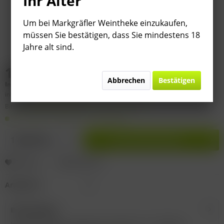
Ihr Alter
Um bei Markgräfler Weintheke einzukaufen,
müssen Sie bestätigen, dass Sie mindestens 18
Jahre alt sind.
19,95 € *
Abbrechen
Bestätigen
Inhalt:
0.75 Liter (
26,60 €
* / 1 Liter)
inkl. MwSt.
zzgl. Versandkosten
Bitte
§ 7 (3) Jahrgangsgewähr-Ausschluss beachten!
Auf Lager. Lieferzeit 2-9 Werktage
In den
Warenkorb
Merken
Bewerten
Artikel-Nr.:
I5
Beschreibung