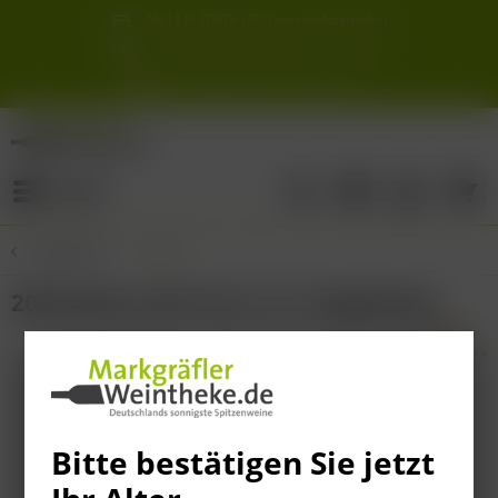
Ab 12 Fl. (DPD/ UPS) versandkostenfrei
innerhalb Deutschlands
Schneller & sicherer Versand ab 6,90 €
Sie erreichen uns unter der Tel: 07621 1685286
Sonnigste Weine Deutschlands!
Aus den südlichsten Spitzenlagen
Menü
Übersicht
Italien
2023 Masca del Tacco Lu'Li Appassite
Bitte bestätigen Sie jetzt