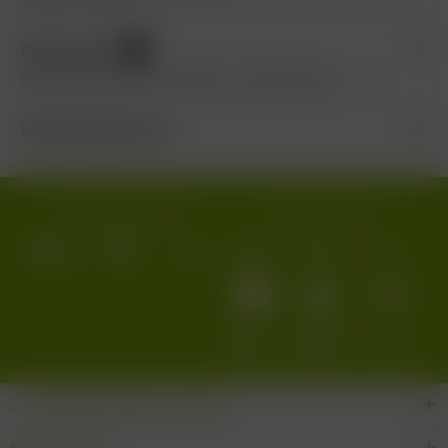
Bewertungen
0
Bewertungen lesen, schreiben und diskutieren...
mehr
Kunden kauften auch
Wir versenden mit:
Wir akzeptieren:
... den Wein-Süden im Glas!
Shop Service