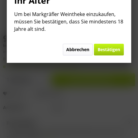
Ihr Alter
Um bei Markgräfler Weintheke einzukaufen,
müssen Sie bestätigen, dass Sie mindestens 18
Jahre alt sind.
9,95 € *
Inhalt:
0.75 Liter (
13,27 €
* / 1 Liter)
Abbrechen
Bestätigen
inkl. MwSt.
zzgl. Versandkosten
Bitte
§ 7 (3) Jahrgangsgewähr-Ausschluss beachten!
Auf Lager. Lieferzeit 2-9 Werktage
In den
Warenkorb
Merken
Bewerten
Artikel-Nr.:
I320
Beschreibung
Inverkehrbringer: Azienda agricola Masca del Tacco, Via
Tripoli 7, 72020...
mehr