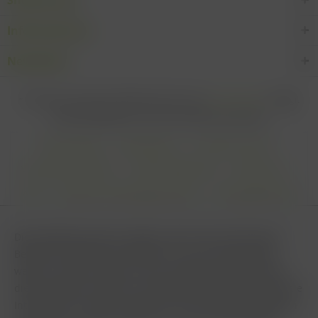
Informationen
Newsletter
* Alle Preise inkl. gesetzl. Mehrwertsteuer zzgl.
Versandkosten
und ggf.
Nachnahmegebühren, wenn nicht anders beschrieben
Cookie settings
Zahlungsarten
Kontakt-Formular
Versandinformationen
Widerrufsbelehrung
Datenschutz
AGB
Impressum & Haftungsausschluss
Vertrag Widerrufen
Diese Website benutzt Cookies, die für den technischen
Betrieb der Website erforderlich sind und stets gesetzt
werden. Andere Cookies, die den Komfort bei Benutzung
dieser Website erhöhen, der Direktwerbung dienen oder die
Interaktion mit anderen Websites und sozialen Netzwerken