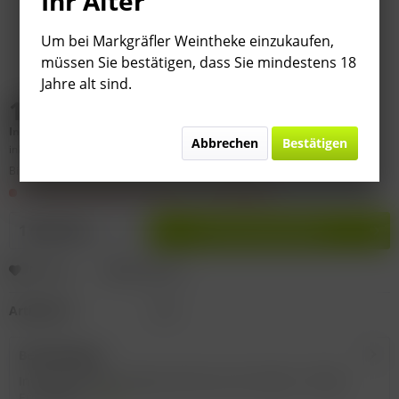
Ihr Alter
Um bei Markgräfler Weintheke einzukaufen,
müssen Sie bestätigen, dass Sie mindestens 18
Jahre alt sind.
10,95 € *
Inhalt:
0.75 Liter (
14,60 €
* / 1 Liter)
Abbrechen
Bestätigen
inkl. MwSt.
zzgl. Versandkosten
Bitte
§ 7 (3) Jahrgangsgewähr-Ausschluss beachten!
Im Lagerzugang! Lieferzeit 3 - 9 Werktage
In den
Warenkorb
Merken
Bewerten
Artikel-Nr.:
I317
Beschreibung
Inverkehrbringer: Masca del Tacco, Via Tripoli 7, 72020
Erchie (Br),...
mehr