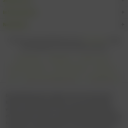
Informationen
Newsletter
* Alle Preise inkl. gesetzl. Mehrwertsteuer zzgl.
Versandkosten
und ggf.
Nachnahmegebühren, wenn nicht anders beschrieben
Cookie settings
Zahlungsarten
Kontakt-Formular
Versandinformationen
Widerrufsbelehrung
Datenschutz
AGB
Impressum & Haftungsausschluss
Vertrag Widerrufen
Diese Website benutzt Cookies, die für den technischen
Betrieb der Website erforderlich sind und stets gesetzt
werden. Andere Cookies, die den Komfort bei Benutzung
dieser Website erhöhen, der Direktwerbung dienen oder die
Interaktion mit anderen Websites und sozialen Netzwerken