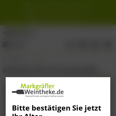
Ab 12 Fl. (DPD/ UPS) versandkostenfrei
innerhalb Deutschlands
Schneller & sicherer Versand ab 6,90 €
Sie erreichen uns unter der Tel: 07621 1685286
Sonnigste Weine Deutschlands!
Aus den südlichsten Spitzenlagen
Menü
Übersicht
Italien
2023 Masca del Tacco Susumaniello
Bitte bestätigen Sie jetzt