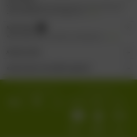
Neuer Jahrgang (2021) Stilistik Prosecco DOC, Millesimato
EXTRA TROCKEN, aus den Hügeln von...
mehr
Bewertungen
0
Bewertungen lesen, schreiben und diskutieren...
mehr
Ähnliche Artikel
Kunden haben sich ebenfalls angesehen
Wir versenden mit:
Wir akzeptieren: