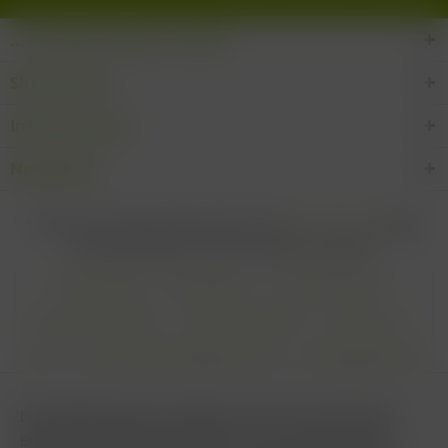
... den Wein-Süden im Glas!
Shop Service
Informationen
Newsletter
* Alle Preise inkl. gesetzl. Mehrwertsteuer zzgl.
Versandkosten
und ggf.
Nachnahmegebühren, wenn nicht anders beschrieben
Cookie settings
Zahlungsarten
Kontakt-Formular
Versandinformationen
Widerrufsbelehrung
Datenschutz
AGB
Impressum & Haftungsausschluss
Vertrag Widerrufen
Diese Website benutzt Cookies, die für den technischen
Betrieb der Website erforderlich sind und stets gesetzt