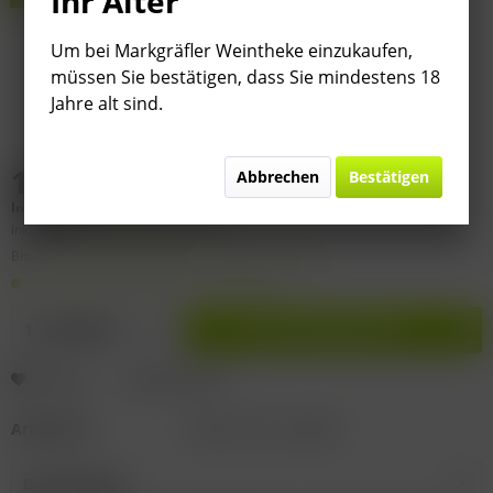
Ihr Alter
Um bei Markgräfler Weintheke einzukaufen,
müssen Sie bestätigen, dass Sie mindestens 18
Jahre alt sind.
14,90 € *
Abbrechen
Bestätigen
Inhalt:
0.75 Liter (
19,87 €
* / 1 Liter)
inkl. MwSt.
zzgl. Versandkosten
Bitte
§ 7 (3) Jahrgangsgewähr-Ausschluss beachten!
Auf Lager. Lieferzeit 2-9 Werktage
In den
Warenkorb
Merken
Bewerten
Artikel-Nr.:
GEX21-2021-L22DGP
Beschreibung