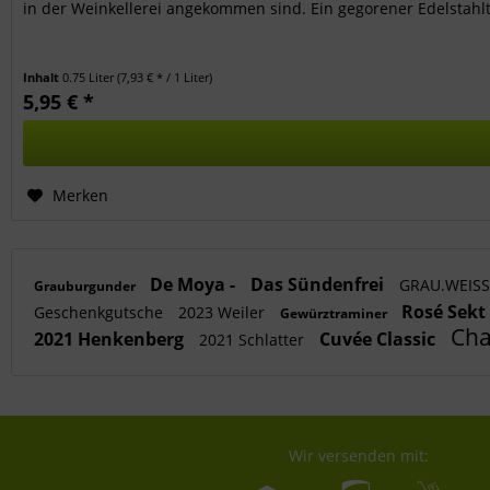
in der Weinkellerei angekommen sind. Ein gegorener Edelstahlt
Inhalt
0.75 Liter
(7,93 € * / 1 Liter)
5,95 € *
Merken
De Moya -
Das Sündenfrei
GRAU.WEISS
Grauburgunder
Rosé Sekt
Geschenkgutsche
2023 Weiler
Gewürztraminer
Ch
2021 Henkenberg
Cuvée Classic
2021 Schlatter
Wir versenden mit: