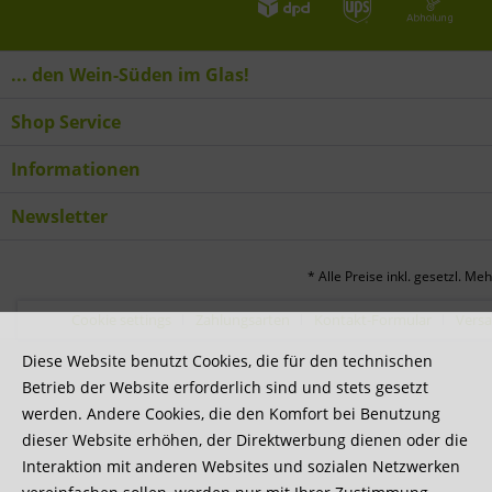
... den Wein-Süden im Glas!
Shop Service
Informationen
Newsletter
* Alle Preise inkl. gesetzl. Me
Cookie settings
Zahlungsarten
Kontakt-Formular
Vers
Diese Website benutzt Cookies, die für den technischen
Betrieb der Website erforderlich sind und stets gesetzt
werden. Andere Cookies, die den Komfort bei Benutzung
dieser Website erhöhen, der Direktwerbung dienen oder die
Interaktion mit anderen Websites und sozialen Netzwerken