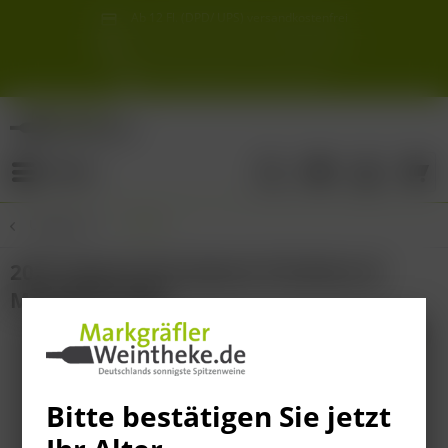
Ab 12 Fl. (DPD/ UPS) versandkostenfrei
innerhalb Deutschlands
Schneller & sicherer Versand ab 6,90 €
Sie erreichen uns unter der Tel: 07621 1685286
Sonnigste Weine Deutschlands!
Aus den südlichsten Spitzenlagen
Menü
Übersicht
Italien
2024 Vigneti del Salento Primitivo di
Manduria Zolla
Bitte bestätigen Sie jetzt