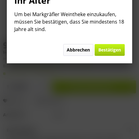
Ihr Alter
Um bei Markgräfler Weintheke einzukaufen,
müssen Sie bestätigen, dass Sie mindestens 18
Jahre alt sind.
9,95 € *
Abbrechen
Bestätigen
Inhalt:
0.75 Liter (
13,27 €
* / 1 Liter)
inkl. MwSt.
zzgl. Versandkosten
Bitte
§ 7 (3) Jahrgangsgewähr-Ausschluss beachten!
Lieferzeit 1-3 Werktage
In den
Warenkorb
Merken
Bewerten
Artikel-Nr.:
I128
Beschreibung