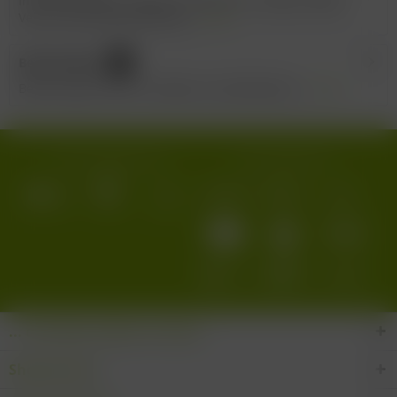
Inverkehrbringer: Vignete del Salento, Via Vigne, 84040
Velina, Italien Beschreibung:...
mehr
Bewertungen
0
Bewertungen lesen, schreiben und diskutieren...
mehr
Wir versenden mit:
Wir akzeptieren:
... den Wein-Süden im Glas!
Shop Service