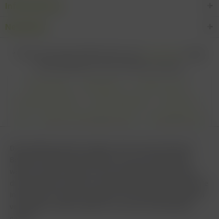
Informationen
Newsletter
* Alle Preise inkl. gesetzl. Mehrwertsteuer zzgl.
Versandkosten
und ggf.
Nachnahmegebühren, wenn nicht anders beschrieben
Cookie settings
Zahlungsarten
Kontakt-Formular
Versandinformationen
Widerrufsbelehrung
Datenschutz
AGB
Impressum & Haftungsausschluss
Vertrag Widerrufen
Diese Website benutzt Cookies, die für den technischen
Betrieb der Website erforderlich sind und stets gesetzt
werden. Andere Cookies, die den Komfort bei Benutzung
dieser Website erhöhen, der Direktwerbung dienen oder die
Interaktion mit anderen Websites und sozialen Netzwerken
vereinfachen sollen, werden nur mit Ihrer Zustimmung
gesetzt.