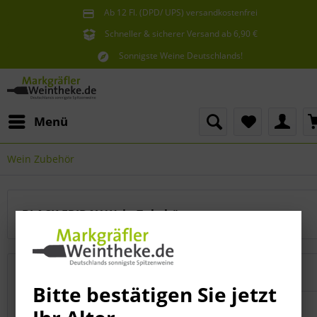
Ab 12 Fl. (DPD/ UPS) versandkostenfrei
innerhalb Deutschlands
Schneller & sicherer Versand ab 6,90 €
Sie erreichen uns unter der Tel: 07621 1685286
Sonnigste Weine Deutschlands!
Aus den südlichsten Spitzenlagen
Menü
Wein Zubehör
BLACK FRIDAY Wein Zubehör
Topseller
Bitte bestätigen Sie jetzt