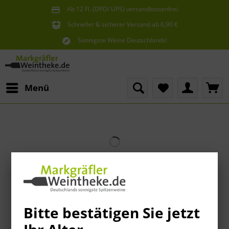
Ab 12 Fl. (DPD/ UPS) versandkostenfrei
innerhalb Deutschlands
Schneller & sicherer Versand ab 6,90 €
Sie erreichen uns unter der Tel: 07621 1685286
Sonnigste Weine Deutschlands!
Aus den südlichsten Spitzenlagen
Menü
Bitte bestätigen Sie jetzt