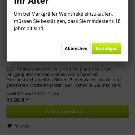
Ihr Alter
Um bei Markgräfler Weintheke einzukaufen,
müssen Sie bestätigen, dass Sie mindestens 18
Jahre alt sind.
Abbrechen
Bestätigen
2021 Château Mazerolles Grand Vin Blanc Sec
2021 Château Mazerolles Grand Vin Blanc Sec Dieser
Jahrgang eröffnet mit Aromen von Grapefruit,
Passionsfrucht, weißen Blüten, Bienenwachs, Akazie und
gerösteten Trockenfrüchten. Der kraftvolle Gaumen wird
durch eine schöne Gesamtbalance...
Inhalt
0.75 Liter
(15,93 € * / 1 Liter)
11,95 € *
In den
Warenkorb
Merken