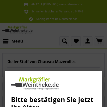
Ab 12 Fl. (DPD/ UPS) versandkostenfrei
innerhalb Deutschlands
Schneller & sicherer Versand ab 6,90 €
Sie erreichen uns unter der Tel: 07621 1685286
Sonnigste Weine Deutschlands!
Aus den südlichsten Spitzenlagen
Menü
Geiler Stoff von Chateau Mazerolles
Bitte bestätigen Sie jetzt