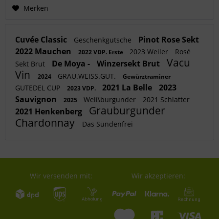
Merken
Cuvée Classic
Pinot Rose Sekt
Geschenkgutsche
2022 Mauchen
2023 Weiler
Rosé
2022 VDP. Erste
Vacu
De Moya -
Winzersekt Brut
Sekt Brut
Vin
GRAU.WEISS.GUT.
2024
Gewürztraminer
2021 La Belle
2023
GUTEDEL CUP
2023 VDP.
Sauvignon
Weißburgunder
2021 Schlatter
2025
Grauburgunder
2021 Henkenberg
Chardonnay
Das Sündenfrei
Wir versenden mit:
Wir akzeptieren: