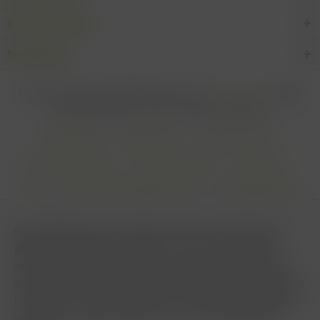
Informationen
Newsletter
* Alle Preise inkl. gesetzl. Mehrwertsteuer zzgl.
Versandkosten
und ggf.
Nachnahmegebühren, wenn nicht anders beschrieben
Cookie settings
Zahlungsarten
Kontakt-Formular
Versandinformationen
Widerrufsbelehrung
Datenschutz
AGB
Impressum & Haftungsausschluss
Vertrag Widerrufen
Diese Website benutzt Cookies, die für den technischen
Betrieb der Website erforderlich sind und stets gesetzt
werden. Andere Cookies, die den Komfort bei Benutzung
dieser Website erhöhen, der Direktwerbung dienen oder die
Interaktion mit anderen Websites und sozialen Netzwerken
vereinfachen sollen, werden nur mit Ihrer Zustimmung