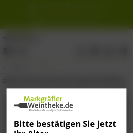
Ab 12 Fl. (DPD/ UPS) versandkostenfrei
innerhalb Deutschlands
Schneller & sicherer Versand ab 6,90 €
Sie erreichen uns unter der Tel: 07621 1685286
Sonnigste Weine Deutschlands!
Aus den südlichsten Spitzenlagen
Menü
Übersicht
Italien
2022 Schola Sarmenti Cubardi Primitivo
Bitte bestätigen Sie jetzt