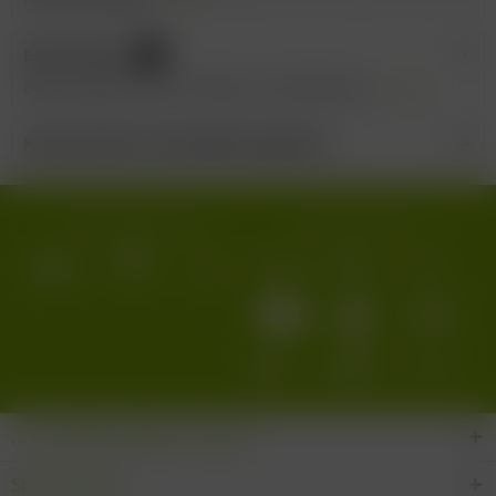
Bewertungen
0
Bewertungen lesen, schreiben und diskutieren...
mehr
Kunden haben sich ebenfalls angesehen
Wir versenden mit:
Wir akzeptieren:
... den Wein-Süden im Glas!
Shop Service