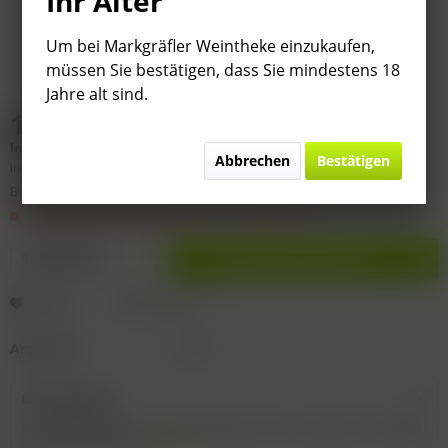
Ihr Alter
Um bei Markgräfler Weintheke einzukaufen,
müssen Sie bestätigen, dass Sie mindestens 18
Jahre alt sind.
14,95 € *
Inhalt:
0.75 Liter (
19,93 €
* / 1 Liter)
Abbrechen
Bestätigen
inkl. MwSt.
zzgl. Versandkosten
Bitte
§ 7 (3) Jahrgangsgewähr-Ausschluss beachten!
Im Lagerzugang! Lieferzeit 3 - 9 Werktage
In den
Warenkorb
Merken
Bewerten
Artikel-Nr.:
0I395
Beschreibung
Inverkehrbringer: Schola Sarmenti, Via G. Cantore 37, 73048
Nardó (LE) Italien...
mehr