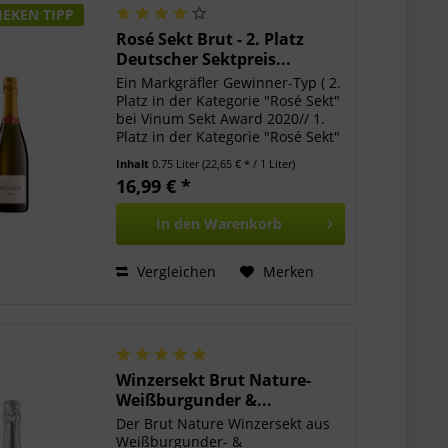
EKEN TIPP
Rosé Sekt Brut - 2. Platz
Deutscher Sektpreis...
Ein Markgräfler Gewinner-Typ ( 2.
Platz in der Kategorie "Rosé Sekt"
bei Vinum Sekt Award 2020// 1.
Platz in der Kategorie "Rosé Sekt"
bei Vinum Sekt Award 2019//3.
Inhalt
0.75 Liter
(22,65 € * / 1 Liter)
Platz in der Kategorie "Rosé Sekt"
16,99 € *
bei Meininger Sektpreis 2019 )!
Ein...
In den
Warenkorb
Vergleichen
Merken
Winzersekt Brut Nature-
Weißburgunder &...
Der Brut Nature Winzersekt aus
Weißburgunder- &