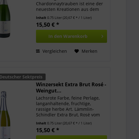
Chardonnaytrauben ist eine der
neuesten Kreationen aus dem
Hause Lämmlin-Schindler. Mit
Inhalt
0.75 Liter
(20,67 € * / 1 Liter)
seiner herzhaft zupackenden
15,50 € *
Fruchtsäure und seiner frischen,
belebenden Art ist dieser
In den
Warenkorb
Winzersekt...
Vergleichen
Merken
Deutscher Sektpreis
Winzersekt Extra Brut Rosé -
Weingut...
Lachsrote Farbe, feine Perlage,
langanhaltende, fruchtige,
rassige herbe Art. Lämmlin-
Schindler Extra Brut, Rosé vom
Pinot Noir, Chardonnay, Pinot
Inhalt
0.75 Liter
(20,67 € * / 1 Liter)
Blanc Auszeichnungen:
15,50 € *
Meininger Deutscher Sektpreis 88
Punkte Organic Award 2022