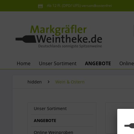
Ab 12 Fl. (DPD/ UPS) versandkostenfrei
innerhalb Deutschlands
Home
Unser Sortiment
ANGEBOTE
Onlin
hidden
Wein & Ostern
Unser Sortiment
Wei
ANGEBOTE
Online Weinproben