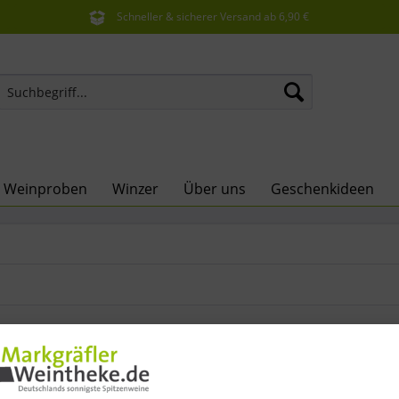
Schneller & sicherer Versand ab 6,90 €
Sie erreichen uns unter der Tel: 07621 1685286
e Weinproben
Winzer
Über uns
Geschenkideen
n & Ostern