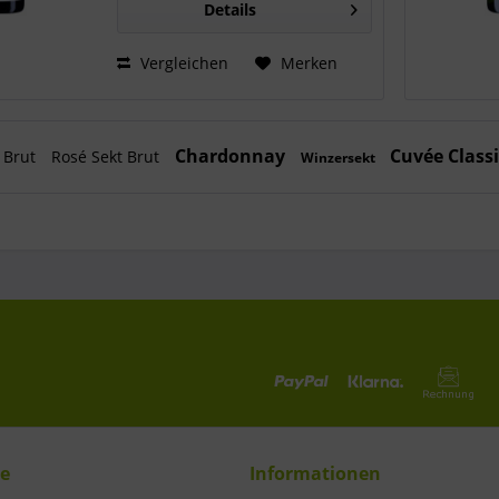
Details
Vergleichen
Merken
Chardonnay
Cuvée Class
 Brut
Rosé Sekt Brut
Winzersekt
ce
Informationen