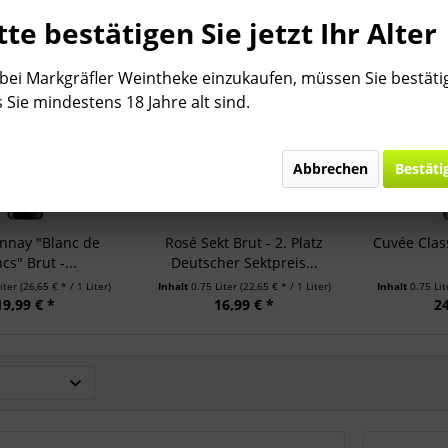
tte bestätigen Sie jetzt Ihr Alter
ei Markgräfler Weintheke einzukaufen, müssen Sie bestäti
 Sie mindestens 18 Jahre alt sind.
THEKEN TIPP
Abbrechen
Bestäti
nnay "Blanc de
Rosé Sekt Brut - 2. Platz
Cuvée Clas
cs" Brut -...
Deutscher Sektpreis...
Liter
(26,65 € * / 1 Liter)
Inhalt
0.75 Liter
(22,65 € * / 1 Liter)
Inhalt
0.75 Li
19,99 € *
16,99 € *
24