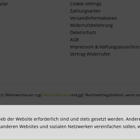
ular
Cookie settings
Zahlungsarten
Versandinformationen
Widerrufsbelehrung
Datenschutz
AGB
Impressum & Haftungsausschlus
Vertrag Widerrufen
etzl. Mehrwertsteuer zzgl.
Versandkosten
und ggf. Nachnahmegebühren, wenn nic
ieb der Website erforderlich sind und stets gesetzt werden. Ande
t anderen Websites und sozialen Netzwerken vereinfachen sollen, 