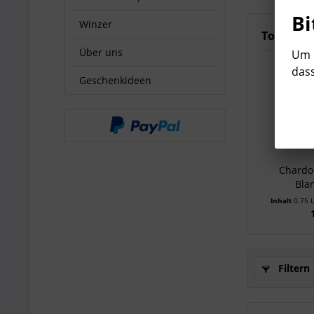
Bi
Winzer
Topseller
Über uns
Um b
dass
Geschenkideen
Chardo
Blan
Inhalt
0.75 
Filtern