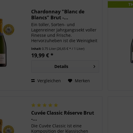
TH
Chardonnay "Blanc de
Blancs" Brut -...
Ein toller, Sorten- und
Lagenreiner Jahrgangssekt voller
Finesse und Frische.
Hervorzuheben ist die Weinigkeit
dieses Chardonnay Schaumweins
Inhalt
0.75 Liter
(26,65 € * / 1 Liter)
aus Markgräfler Spitzenlagen. Die
19,99 € *
feinen Brioche-Hefenoten
machen ihn zu einem wahren...
Details
Vergleichen
Merken
Cuvée Classic Réserve Brut
-...
Die Cuvée Classic ist eine
Komposition der klassischen