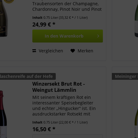
Traubensorten der Champagne,
Chardonnay, Pinot Noir und Pinot
Meunier. Der Chardonnay stellt
Inhalt
0.75 Liter
(33,32 € * / 1 Liter)
den Hauptanteil (50-60%) und
24,99 € *
wird ausschließlich in kleinen,
älteren Eichenholzfässern...
In den
Warenkorb
Vergleichen
Merken
laschenreife auf der Hefe
Meininger 
Winzersekt Brut Rot -
Weingut Lämmlin
Schindler...
Mit seinem kräftigen Rot ein
interessanter Speisebegleiter
und echter „Hingucker“ ist. Ein
ausdruckstarker Rotsekt mit
feiner Tanninstruktur und einer
Inhalt
0.75 Liter
(22,00 € * / 1 Liter)
prickelnden Perlage. Perfekt zum
16,50 € *
Aperitif oder als Zwischengang.
74 Monate...