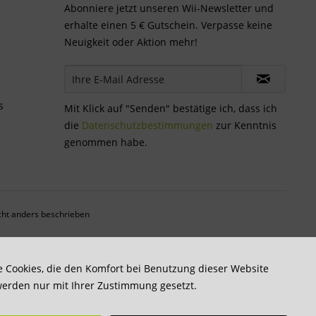
Abonniere jetzt unseren Wii-Newsletter und
erhalte einen 5 € Gutschein. Verpasse keine
Neuigkeit oder Aktion mehr!
s
Mit Klick auf "Senden" bestätige ich, dass ich
die
Datenschutzbestimmungen
zur Kenntnis
genommen habe.
ht anders beschrieben
re Cookies, die den Komfort bei Benutzung dieser Website
werden nur mit Ihrer Zustimmung gesetzt.